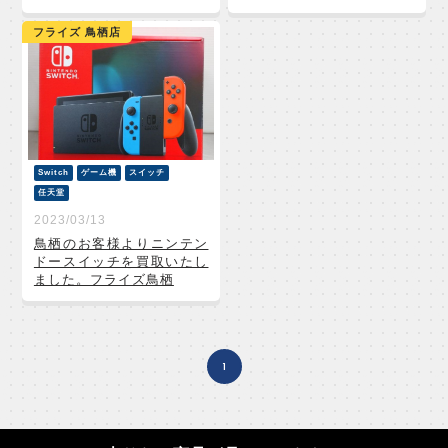
フライズ 鳥栖店
Switch
ゲーム機
スイッチ
任天堂
2023/03/13
鳥栖のお客様よりニンテン
ドースイッチを買取いたし
ました。フライズ鳥栖
1