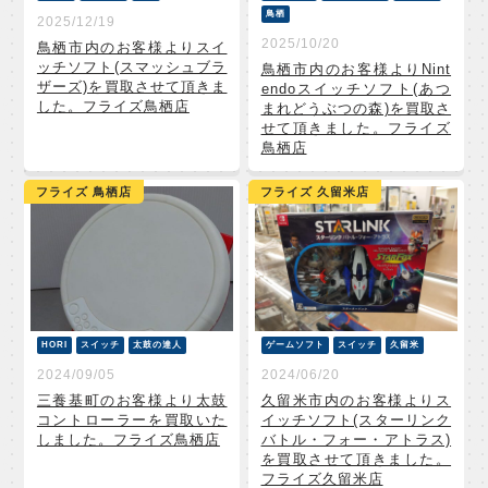
鳥栖
2025/12/19
2025/10/20
鳥栖市内のお客様よりスイ
ッチソフト(スマッシュブラ
鳥栖市内のお客様よりNint
ザーズ)を買取させて頂きま
endoスイッチソフト(あつ
した。フライズ鳥栖店
まれどうぶつの森)を買取さ
せて頂きました。フライズ
鳥栖店
フライズ 鳥栖店
フライズ 久留米店
HORI
スイッチ
太鼓の達人
ゲームソフト
スイッチ
久留米
2024/09/05
2024/06/20
三養基町のお客様より太鼓
久留米市内のお客様よりス
コントローラーを買取いた
イッチソフト(スターリンク
しました。フライズ鳥栖店
バトル・フォー・アトラス)
を買取させて頂きました。
フライズ久留米店