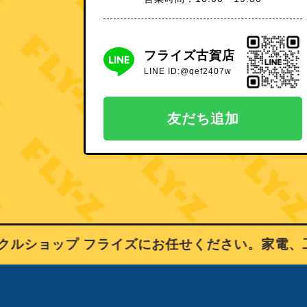
フライズ古賀店
LINE ID:@qef2407w
友だち追加
ショップ フライズにお任せください。家電、工