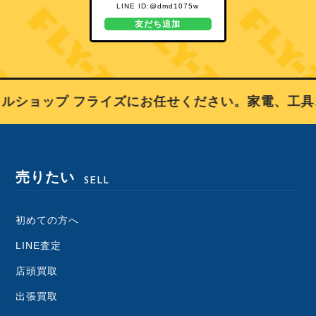
LINE ID:@dmd1075w
友だち追加
ルショップ フライズにお任せください。家電、工具
売りたい
SELL
初めての方へ
LINE査定
店頭買取
出張買取