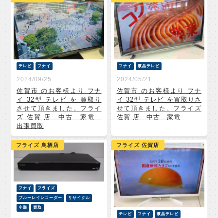
テレビ
フナイ
フナイ
液晶テレビ
2024/09/25
2024/05/21
佐賀市 のお客様より フナ
佐賀市 のお客様より フナ
イ 32型 テレビ を 買取り
イ 32型 テレビ を買取りさ
させて頂きました。フライ
せて頂きました。フライズ
ズ 佐賀 店 中古 家電
佐賀 店 中古 家電
出張買取
フライズ 鳥栖店
フライズ 佐賀店
フナイ
フライズ
ブルーレイレコーダー
リサイクル
小郡
買取
テレビ
フナイ
液晶テレビ