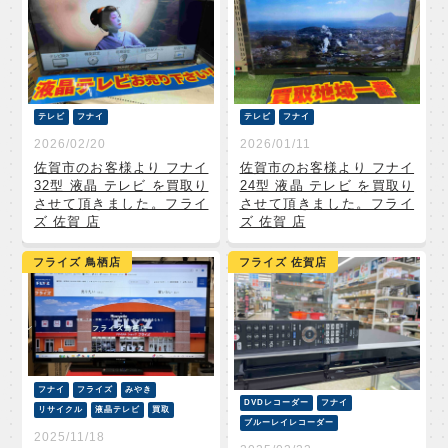
テレビ
フナイ
テレビ
フナイ
2026/02/20
2026/01/11
佐賀市のお客様より フナイ
佐賀市のお客様より フナイ
32型 液晶 テレビ を買取り
24型 液晶 テレビ を買取り
させて頂きました。フライ
させて頂きました。フライ
ズ 佐賀 店
ズ 佐賀 店
フライズ 鳥栖店
フライズ 佐賀店
フナイ
フライズ
みやき
DVDレコーダー
フナイ
リサイクル
液晶テレビ
買取
ブルーレイレコーダー
2025/11/18