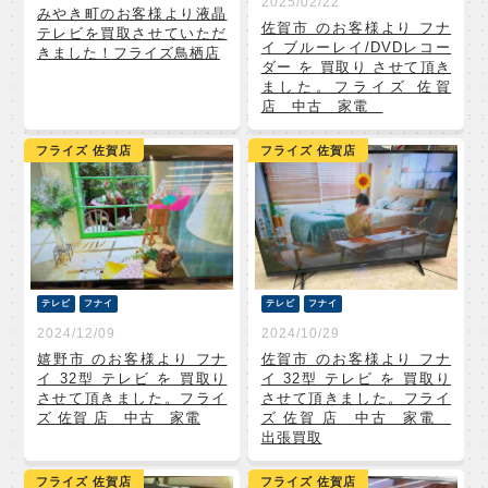
2025/02/22
みやき町のお客様より液晶
佐賀市 のお客様より フナ
テレビを買取させていただ
イ ブルーレイ/DVDレコー
きました！フライズ鳥栖店
ダー を 買取り させて頂き
ました。フライズ 佐賀
店 中古 家電
フライズ 佐賀店
フライズ 佐賀店
テレビ
フナイ
テレビ
フナイ
2024/12/09
2024/10/29
嬉野市 のお客様より フナ
佐賀市 のお客様より フナ
イ 32型 テレビ を 買取り
イ 32型 テレビ を 買取り
させて頂きました。フライ
させて頂きました。フライ
ズ 佐賀 店 中古 家電
ズ 佐賀 店 中古 家電
出張買取
フライズ 佐賀店
フライズ 佐賀店