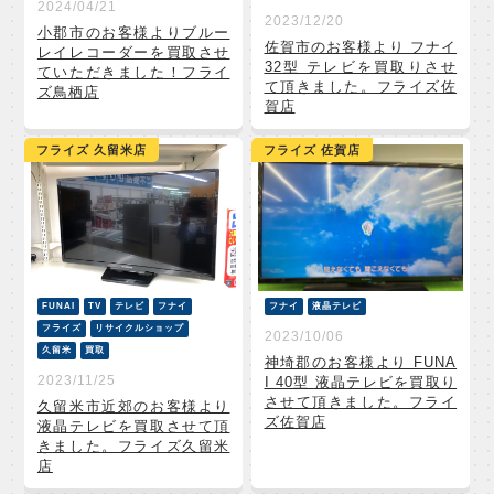
2024/04/21
2023/12/20
小郡市のお客様よりブルー
佐賀市のお客様より フナイ
レイレコーダーを買取させ
32型 テレビを買取りさせ
ていただきました！フライ
て頂きました。フライズ佐
ズ鳥栖店
賀店
フライズ 久留米店
フライズ 佐賀店
FUNAI
TV
テレビ
フナイ
フナイ
液晶テレビ
フライズ
リサイクルショップ
2023/10/06
久留米
買取
神埼郡のお客様より FUNA
2023/11/25
I 40型 液晶テレビを買取り
させて頂きました。フライ
久留米市近郊のお客様より
ズ佐賀店
液晶テレビを買取させて頂
きました。フライズ久留米
店