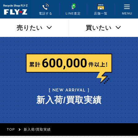
MENU
電話する
LINE査定
店舗一覧
売りたい
買いたい
［ NEW ARRIVAL ］
新入荷/買取実績
TOP
新入荷/買取実績