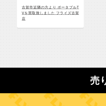
古賀市近隣の方より ポータブルT
Vを買取致しました フライズ古賀
店
売