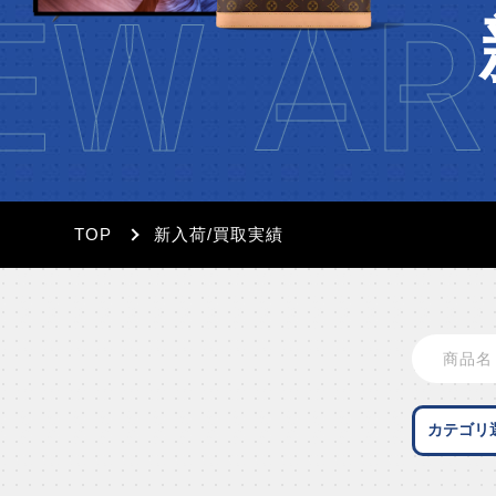
W AR
TOP
新入荷/買取実績