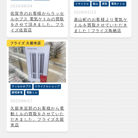
リサイクル
基山
買取
電気ケトル
2026/06/04
2026/02/13
佐賀市のお客様からラッセ
ルホブス 電気ケトルの買取
基山町のお客様より電気ケ
をさせて頂きました。フラ
トルを買取させていただき
イズ佐賀店
ました！フライズ鳥栖店
フライズ 久留米店
ラッセルホブス
リサイクルショップ
調理家電
電動ミル
2023/06/27
久留米近郊のお客様から電
動ミルの買取をさせていた
だきました。フライズ久留
米店