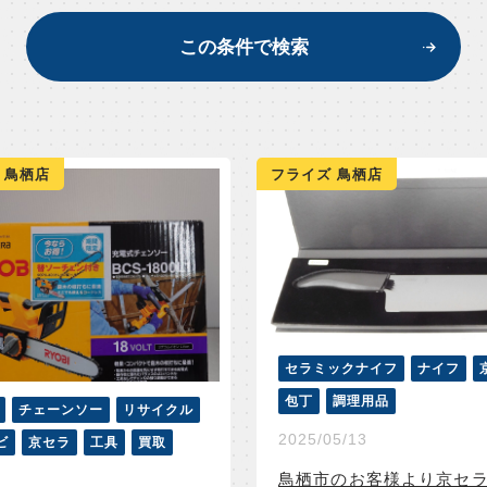
この条件で検索
 鳥栖店
フライズ 鳥栖店
セラミックナイフ
ナイフ
包丁
調理用品
チェーンソー
リサイクル
2025/05/13
ビ
京セラ
工具
買取
鳥栖市のお客様より京セ