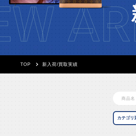
W AR
TOP
新入荷/買取実績