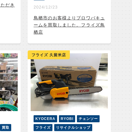
いただき
2024/12/23
鳥栖市のお客様よりブロワバキュ
ームを買取しました。フライズ鳥
栖店
フライズ 久留米店
KYOCERA
RYOBI
チェンソー
買取
フライズ
リサイクルショップ