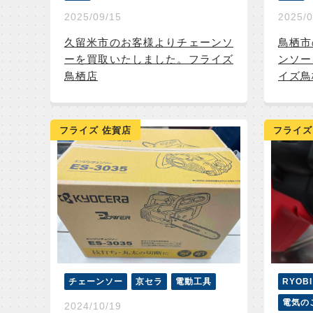
2025/09/15
2025/0
久留米市のお客様よりチェーンソ
鳥栖市
ーを買取いたしました。フライズ
ンソー
鳥栖店
イズ鳥
フライズ 佐賀店
フライズ
チェーンソー
京セラ
電動工具
RYOBI
電気の
2024/10/19