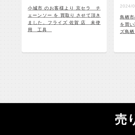
2024/0
小城市 のお客様より 京セラ チ
ェーンソー を 買取り させて頂き
鳥栖市
ました。フライズ 佐賀 店 未使
を買い
用 工具
ズ鳥栖
売