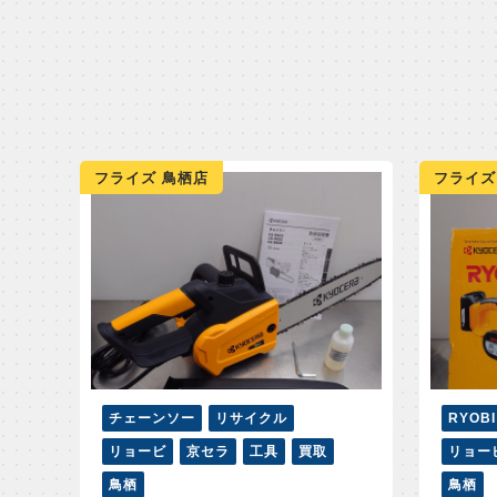
フライズ 鳥栖店
フライズ
チェーンソー
リサイクル
RYOBI
リョービ
京セラ
工具
買取
リョー
鳥栖
鳥栖