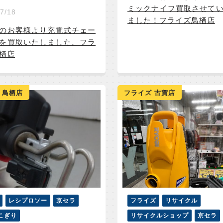
ミックナイフ買取させて
7/18
ました！フライズ鳥栖店
のお客様より充電式チェー
を買取いたしました。フラ
栖店
 鳥栖店
フライズ 古賀店
レシプロソー
京セラ
フライズ
リサイクル
こぎり
リサイクルショップ
京セラ