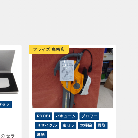
フライズ 鳥栖店
京セラ
RYOBI
バキューム
ブロワー
リサイクル
京セラ
大掃除
買取
鳥栖
ラのセラ