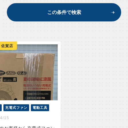
この条件で検索
 佐賀店
充電式ファン
電動工具
4/15