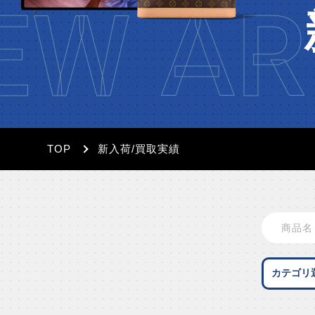
W AR
TOP
新入荷/買取実績