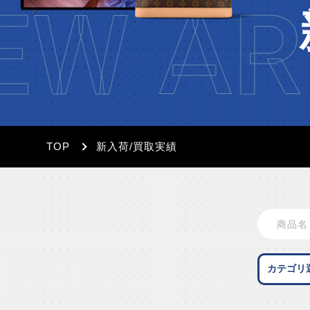
W AR
TOP
新入荷/買取実績