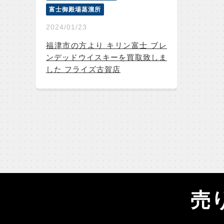
富士御殿場蒸溜所
2024/01/23
福津市の方より キリン富士 ブレ
ンデッドウイスキーを買取致しま
した フライズ古賀店
売