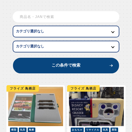
EW AR
この条件で検索
フライズ 鳥栖店
フライズ 鳥栖店
模型
玩具
鳥栖
おもちゃ
リサイクル
玩具
買取