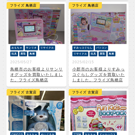
フライズ 鳥栖店
フライズ 鳥栖店
おもちゃ
サンリオ
リサイクル
すみっコぐらし
パソコン
玩具
買取
鳥栖
リサイクル
玩具
買取
鳥栖
2025/05/27
2025/02/15
鳥栖市のお客様よりサンリ
小郡市のお客様よりすみっ
オグッズを買取いたしまし
コぐらしグッズを買取いた
た。フライズ鳥栖店
しました。フライズ鳥栖店
フライズ 古賀店
フライズ 古賀店
CHICCO
おもちゃ
ぬいぐるみ
TTPM
おもちゃ
ドールハウス