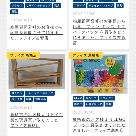
フライズ
リサイクルショップ
玩具
フライズ
リサイクルショップ
玩具
買取
2023/12/06
2024/04/10
粕屋郡新宮町のお客様から
玩具 ファン キッズ ミニ
糟屋郡新宮町のお客様から
バックパック を買取させて
玩具を買取させて頂きまし
頂きました。フライズ古賀
た。フライズ古賀店
店
フライズ 鳥栖店
フライズ 鳥栖店
おもちゃ
トレインカースロープ
LEGO
おもちゃ
クラシック
ベック社
玩具
知育玩具
ホビー
レゴブロック
玩具
2023/09/13
2023/09/03
鳥栖市のお客様よりドイツ
鳥栖市のお客様よりLEGO
製の玩具買い取りました！
ブロック買取させていただ
フライズ鳥栖店
きました！フライズ鳥栖店