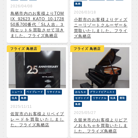
鳥栖
2026/04/08
2026/03/18
鳥栖市内のお客様よりTOM
IX 92623 KATO 10-1728
小郡市のお客様よりディズ
50系700番代「SL人吉」３
ニーリゾートクルーザーを
両セットを買取させて頂き
買取いたしました。フライ
ました。フライズ鳥栖店
ズ鳥栖店
フライズ 鳥栖店
フライズ 鳥栖店
シュート
ベイブレード
リサイクル
おもちゃ
グランドピアニスト
玩具
鳥栖
セガトイズ
リサイクル
玩具
買取
鳥栖
2025/11/11
2025/05/27
佐賀市のお客様よりベイブ
レードを買取いたしまし
久留米市のお客様よりピア
た。フライズ鳥栖店
ノおもちゃを買取いたしま
した。フライズ鳥栖店