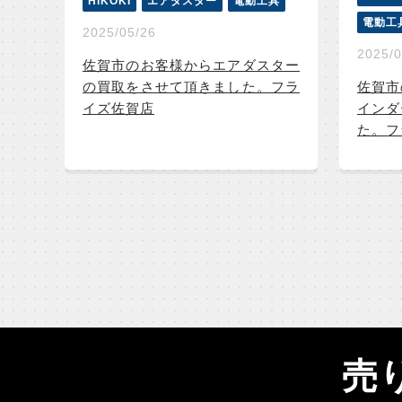
HiKOKI
エアダスター
電動工具
電動工
2025/05/26
2025/0
佐賀市のお客様からエアダスター
佐賀市
の買取をさせて頂きました。フラ
インダ
イズ佐賀店
た。フ
売