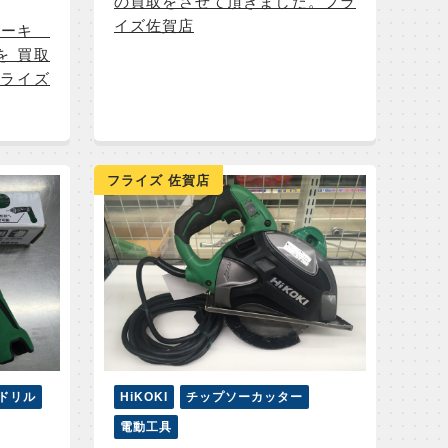
の買取をさせて頂きました。フラ
イズ佐賀店
イコーキ
を 買取
フライズ
フライズ 佐賀店
ドリル
HiKOKI
チップソーカッター
電動工具