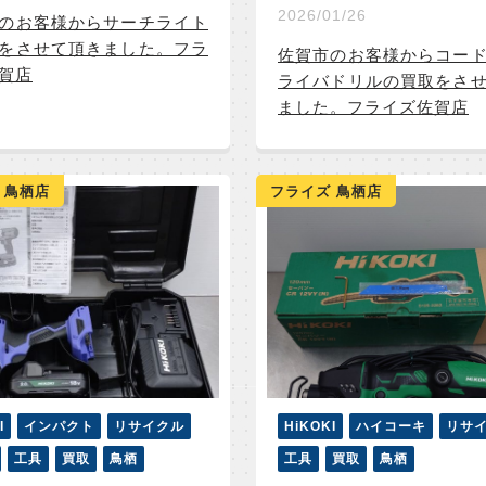
2026/01/26
のお客様からサーチライト
をさせて頂きました。フラ
佐賀市のお客様からコー
賀店
ライバドリルの買取をさ
ました。フライズ佐賀店
 鳥栖店
フライズ 鳥栖店
I
インパクト
リサイクル
HiKOKI
ハイコーキ
リサ
工具
買取
鳥栖
工具
買取
鳥栖