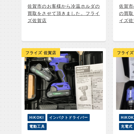
佐賀市のお客様から冷温ホルダの
佐賀市
買取をさせて頂きました。フライ
の買取
ズ佐賀店
イズ佐
フライズ 佐賀店
フライズ
HiKOKI
インパクトドライバー
HiKOK
電動工具
充電式