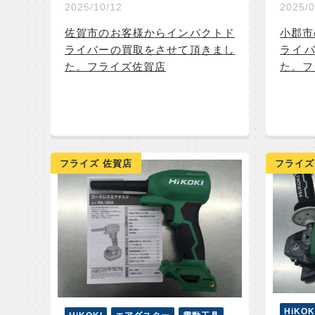
2025/10/12
2025/0
佐賀市のお客様からインパクトド
小郡市
ライバーの買取をさせて頂きまし
ライ
た。フライズ佐賀店
た。フ
フライズ 佐賀店
フライズ
HiKOK