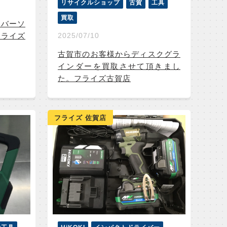
リサイクルショップ
古賀
工具
買取
ーバーソ
フライズ
2025/07/10
古賀市のお客様からディスクグラ
インダーを買取させて頂きまし
た。フライズ古賀店
フライズ 佐賀店