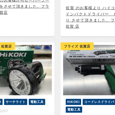
のお客様からセーバーソー
をさせて頂きました。フラ
佐賀 のお客様より ハ
賀店
インパクトドライバー 
り させて頂きました。
佐賀 店
 佐賀店
フライズ 佐賀店
I
サーチライト
電動工具
HiKOKI
コードレスドライバ
電動工具
2/07