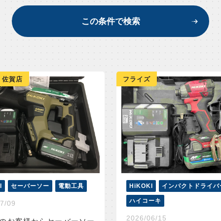
この条件で検索
 佐賀店
フライズ
I
セーバーソー
電動工具
HiKOKI
インパクトドライバ
ハイコーキ
7/09
2026/06/15