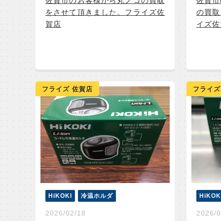
佐賀市のお客様から丸ノコの買取
佐賀市
をさせて頂きました。フライズ佐
の買取
賀店
イズ佐
フライズ 佐賀店
フライズ
HiKOKI
冷温ホルダ
HiKOK
2026/02/18
2026/0