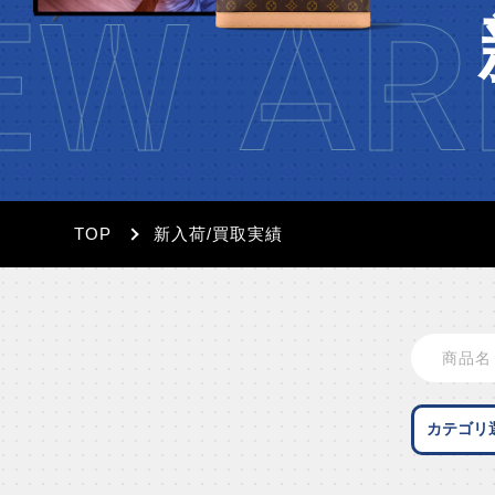
W ARR
TOP
新入荷/買取実績