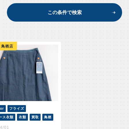
この条件で検索
 鳥栖店
or
フライズ
ース衣類
衣類
買取
鳥栖
4/01