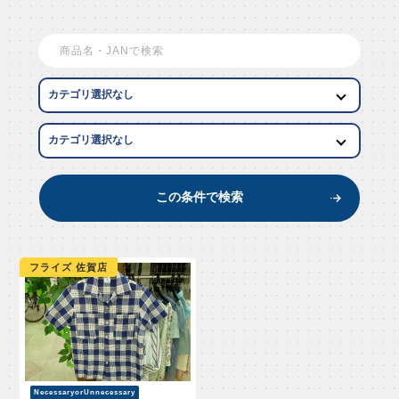
EW AR
この条件で検索
フライズ 佐賀店
NecessaryorUnnecessary