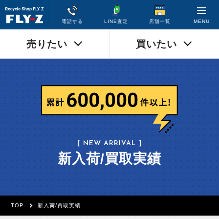
MENU
電話する
LINE査定
店舗一覧
売りたい
買いたい
［ NEW ARRIVAL ］
新入荷/買取実績
TOP
新入荷/買取実績