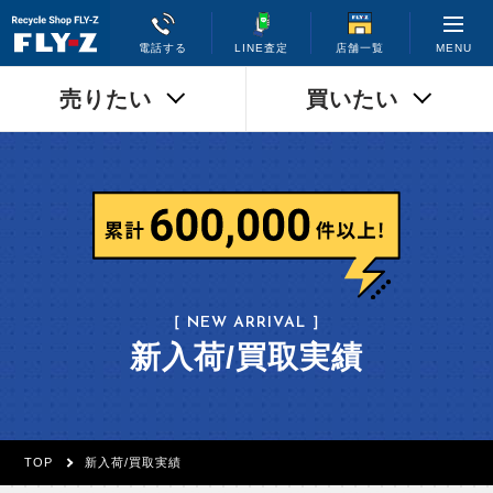
MENU
電話する
LINE査定
店舗一覧
売りたい
買いたい
［ NEW ARRIVAL ］
新入荷/買取実績
TOP
新入荷/買取実績