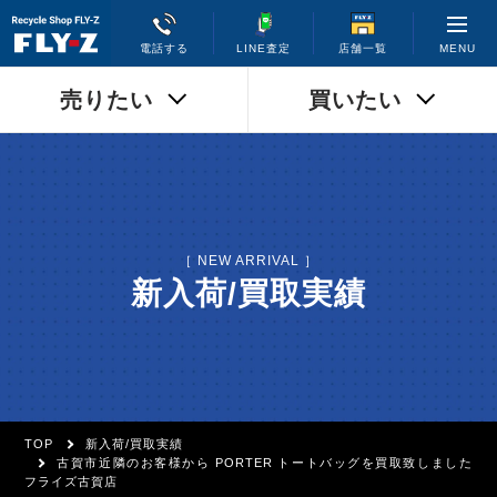
MENU
電話する
LINE査定
店舗一覧
売りたい
買いたい
［ NEW ARRIVAL ］
新入荷/買取実績
TOP
新入荷/買取実績
古賀市近隣のお客様から PORTER トートバッグを買取致しました
フライズ古賀店