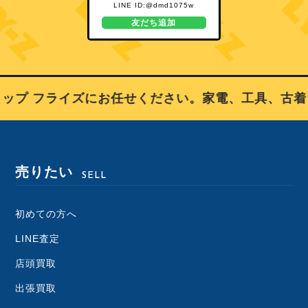
LINE ID:@dmd1075w
友だち追加
プ フライズにお任せください。家電、工具、古着、
売りたい
SELL
初めての方へ
LINE査定
店頭買取
出張買取