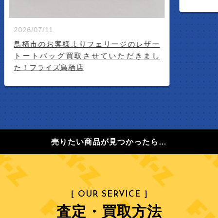
2026/07/11
鳥栖市のお客様よりフェリージのレザー
トートバッグ買取させていただきまし
た！フライズ鳥栖店
売りたい商品が見つかったら…
［ OUR SERVICE ］
査定・買取方法