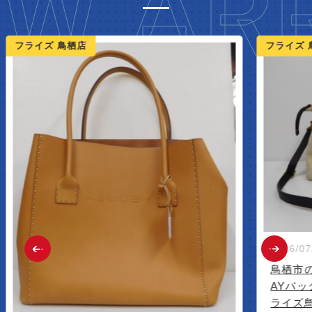
W ARR
ライズ 鳥栖店
フライズ 鳥栖
2026/07/09
鳥栖市のお客
AYバッグ買
ライズ鳥栖