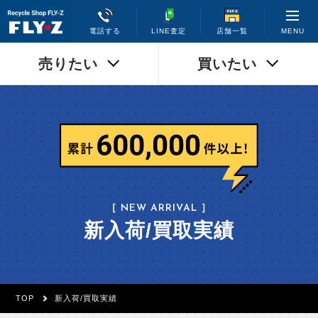
MENU
電話する
LINE査定
店舗一覧
売りたい
買いたい
［ NEW ARRIVAL ］
新入荷/買取実績
TOP
新入荷/買取実績