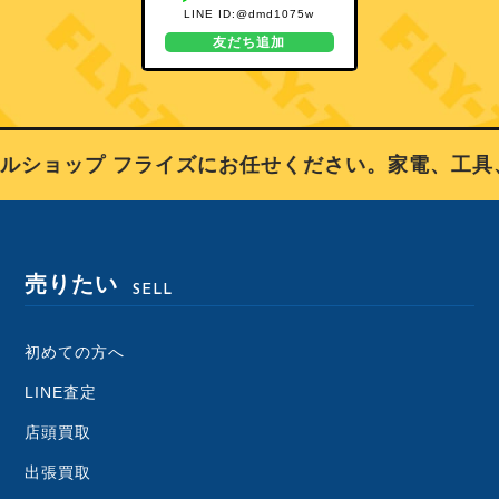
LINE ID:@dmd1075w
友だち追加
ルショップ フライズにお任せください。家電、工具
売りたい
SELL
初めての方へ
LINE査定
店頭買取
出張買取