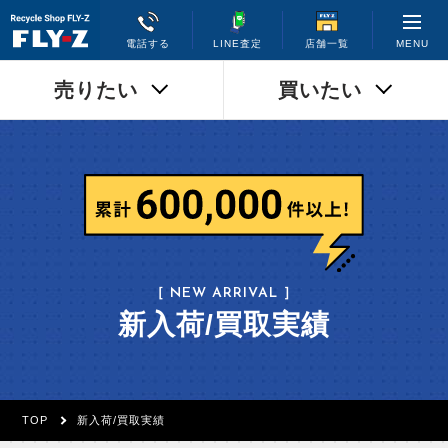
MENU
電話する
LINE査定
店舗一覧
売りたい
買いたい
［ NEW ARRIVAL ］
新入荷/買取実績
TOP
新入荷/買取実績