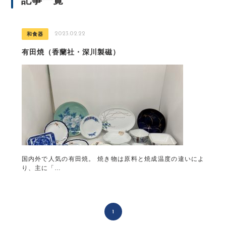
記事一覧
2023.02.22
和食器
有田焼（香蘭社・深川製磁）
国内外で人気の有田焼。 焼き物は原料と焼成温度の違いによ
り、主に「…
1