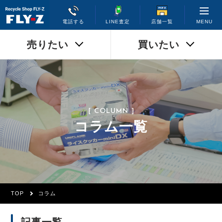
MENU
電話する
LINE査定
店舗一覧
売りたい
買いたい
［ COLUMN ］
コラム一覧
TOP
コラム