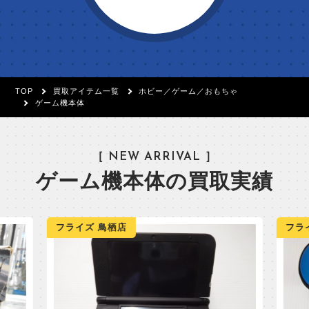
TOP
買取アイテム一覧
ホビー／ゲーム／おもちゃ
ゲーム機本体
［ NEW ARRIVAL ］
ゲーム機本体の買取実績
フライズ 鳥栖店
フラ