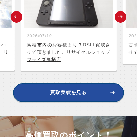
2026/07/10
202
ンエ
鳥栖市内のお客様より３DSLL買取さ
古賀
。リ
せて頂きました。リサイクルショップ
せ
フライズ鳥栖店
買取実績を見る
高価買取のポイント！