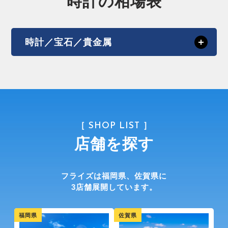
時計の相場表
時計／宝石／貴金属
［ SHOP LIST ］
店舗を探す
フライズは福岡県、佐賀県に
3店舗展開しています。
福岡県
佐賀県