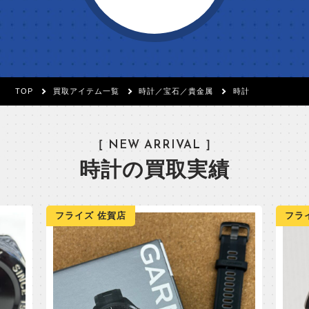
TOP
買取アイテム一覧
時計／宝石／貴金属
時計
［ NEW ARRIVAL ］
時計の買取実績
フライズ 佐賀店
フラ