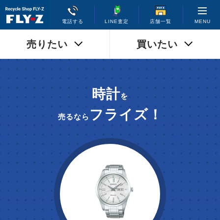
MENU
電話する
LINE査定
店舗一覧
売りたい
買いたい
時計
を
フライズ！
売るなら