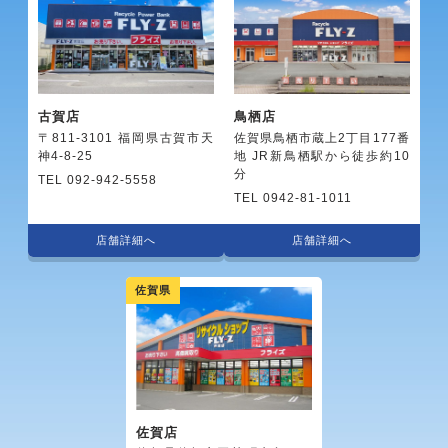
古賀店
鳥栖店
〒811-3101 福岡県古賀市天
佐賀県鳥栖市蔵上2丁目177番
神4-8-25
地 JR新鳥栖駅から徒歩約10
分
TEL 092-942-5558
TEL 0942-81-1011
店舗詳細へ
店舗詳細へ
佐賀県
佐賀店