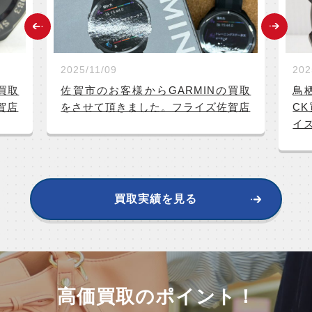
2025/11/09
202
買取
佐賀市のお客様からGARMINの買取
鳥
賀店
をさせて頂きました。フライズ佐賀店
C
イ
買取実績を見る
高価買取のポイント！