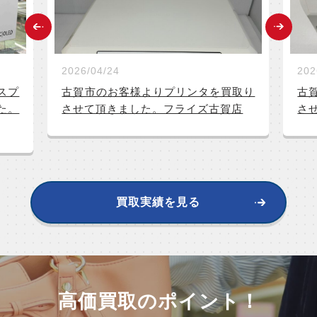
2026/04/24
202
スプ
古賀市のお客様よりプリンタを買取り
古
た。
させて頂きました。フライズ古賀店
さ
買取実績を見る
高価買取のポイント！