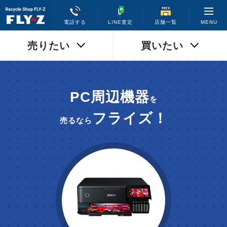
MENU
電話する
LINE査定
店舗一覧
売りたい
買いたい
PC周辺機器
を
フライズ！
売るなら