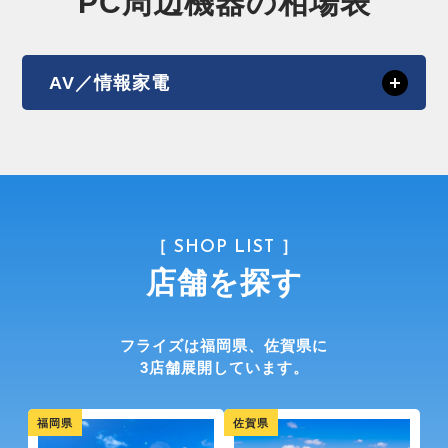
PC周辺機器の相場表
AV／情報家電
［ SHOP LIST ］
店舗を探す
フライズは福岡県、佐賀県に
3店舗展開しています。
福岡県
佐賀県