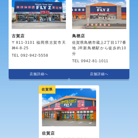
古賀店
鳥栖店
〒811-3101 福岡県古賀市天
佐賀県鳥栖市蔵上2丁目177番
神4-8-25
地 JR新鳥栖駅から徒歩約10
分
TEL 092-942-5558
TEL 0942-81-1011
店舗詳細へ
店舗詳細へ
佐賀県
佐賀店