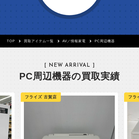
TOP
買取アイテム一覧
AV／情報家電
PC周辺機器
［ NEW ARRIVAL ］
PC周辺機器の買取実績
フライズ 古賀店
フラ