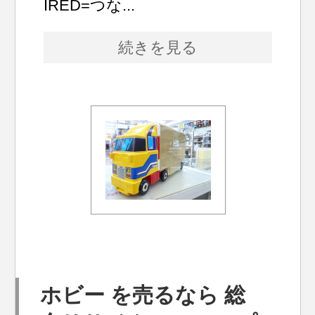
IRED=つな...
続きを見る
ホビー を売るなら 総