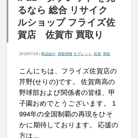
るなら 総合 リサイク
ルショップ フライズ佐
賀店 佐賀市 買取り
2018/07/28 |
商品紹介
,
買取情報
タブレット
,
佐賀
,
買取
こんにちは、フライズ佐賀店の
芹野(せりの)です。 佐賀商高の
野球部および関係者の皆様、甲
子園おめでとうございます。 1
994年の全国制覇の再現をひそ
かに期待しております。 応援の
方は...