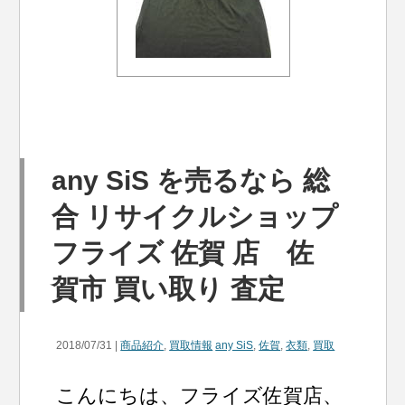
any SiS を売るなら 総
合 リサイクルショップ
フライズ 佐賀 店 佐
賀市 買い取り 査定
2018/07/31 |
商品紹介
,
買取情報
any SiS
,
佐賀
,
衣類
,
買取
こんにちは、フライズ佐賀店、