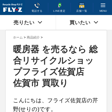
MENU
電話する
LINE査定
店舗一覧
売りたい
買いたい
ホーム
>
商品紹介
>
暖房器 を売るなら 総
合リサイクルショッ
プフライズ佐賀店
佐賀市 買取り
こんにちは、フライズ佐賀店の芹
野(せりの)です。