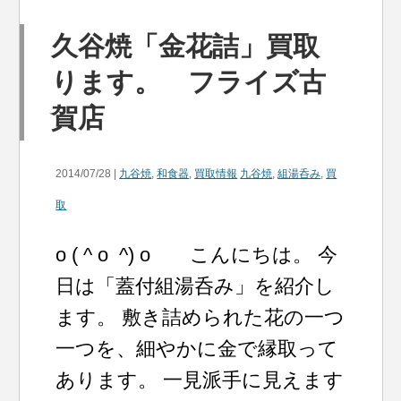
久谷焼「金花詰」買取
ります。 フライズ古
賀店
2014/07/28 |
九谷焼
,
和食器
,
買取情報
九谷焼
,
組湯呑み
,
買
取
o ( ^ o ^) o こんにちは。 今
日は「蓋付組湯呑み」を紹介し
ます。 敷き詰められた花の一つ
一つを、細やかに金で縁取って
あります。 一見派手に見えます