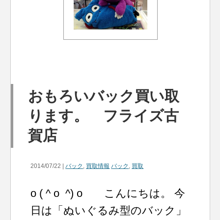
おもろいバック買い取
ります。 フライズ古
賀店
2014/07/22 |
バック
,
買取情報
バック
,
買取
o ( ^ o ^) o こんにちは。 今
日は「ぬいぐるみ型のバック」