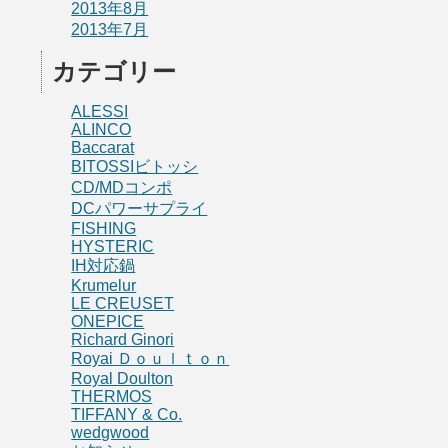
2013年8月
2013年7月
カテゴリー
ALESSI
ALINCO
Baccarat
BITOSSIビトッシ
CD/MDコンポ
DCパワーサプライ
FISHING
HYSTERIC
IH対応鍋
Krumelur
LE CREUSET
ONEPICE
Richard Ginori
Royai Ｄｏｕｌｔｏｎ
Royal Doulton
THERMOS
TIFFANY & Co.
wedgwood