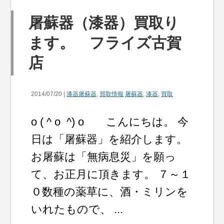
屠蘇器（漆器）買取り
ます。 フライズ古賀
店
2014/07/20 |
漆器屠蘇器
,
買取情報
屠蘇器
,
漆器
,
買取
o ( ^ o ^) o こんにちは。 今
日は「屠蘇器」を紹介します。
お屠蘇は「無病息災」を願っ
て、お正月に頂きます。 ７～１
０数種の薬草に、酒・ミリンを
いれたもので、 ...