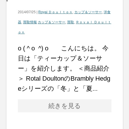
2014/07/25 |
Royai Ｄｏｕｌｔｏｎ
,
カップ＆ソーサー
,
洋食
器
,
買取情報
カップ＆ソーサー
,
買取
,
Ｒｏｙａｌ Ｄｏｕｌｔ
ｏｎ
o ( ^ o ^) o こんにちは。 今
日は「ティーカップ＆ソーサ
ー」を紹介します。 ＜商品紹介
＞ Rotal DoultonのBrambly Hedg
eシリーズの「冬」と「夏...
続きを見る