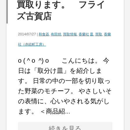
買取ります。 フライ
ズ古賀店
2014/07/27 |
和食器
,
有田焼
,
買取情報
,
香蘭社
皿
,
買取
,
香蘭
社（赤絵町工房）
o ( ^ o ^) o こんにちは。 今
日は「取分け皿」を紹介しま
す。 日常の中の一部を切り取っ
た野菜のモチーフ。 やさしいそ
の表情に、心いやされる気がし
ます。 ＜商品紹...
続きを見る