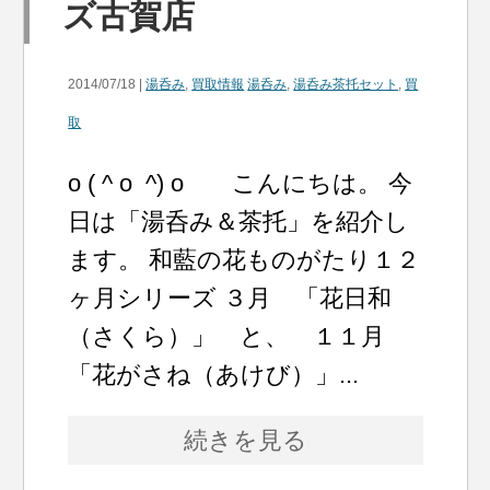
ズ古賀店
2014/07/18 |
湯呑み
,
買取情報
湯呑み
,
湯呑み茶托セット
,
買
取
o ( ^ o ^) o こんにちは。 今
日は「湯呑み＆茶托」を紹介し
ます。 和藍の花ものがたり１２
ヶ月シリーズ ３月 「花日和
（さくら）」 と、 １１月
「花がさね（あけび）」...
続きを見る