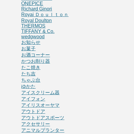
ONEPICE
Richard Ginori
Royai Ｄｏｕｌｔｏｎ
Royal Doulton
THERMOS
TIFFANY & Co.
wedgwood
お知らせ
お菓子
お酒コーナー
かつお削り器
たこ焼き
たち吉
ちゃぶ台
ゆかた
アイスクリーム器
アイフォン
アイリスオーヤマ
アウトドア
アウトドアスポーツ
アクセサリー
アニマルプランター