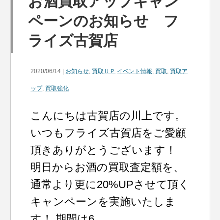
お酒買取アップキャン
ペーンのお知らせ フ
ライズ古賀店
2020/06/14 |
お知らせ
,
買取ＵＰ
イベント情報
,
買取
,
買取ア
ップ
,
買取強化
こんにちは古賀店の川上です。
いつもフライズ古賀店をご愛顧
頂きありがとうございます！
明日からお酒の買取査定額を、
通常より更に20%UPさせて頂く
キャンペーンを実施いたしま
す！ 期間は6...