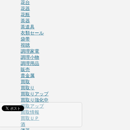
花台
花器
花瓶
茶器
茶道具
衣類セール
袋帯
視聴
調理家電
調理小物
調理用品
販売
貴金属
買取
買取り
買取りアップ
買取り強化中
買取アップ
買取情報
買取ＵＰ
酒