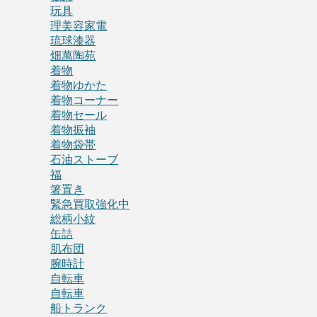
玩具
理美容家電
琉球漆器
畑萬陶苑
着物
着物ゆかた
着物コーナー
着物セール
着物振袖
着物袋帯
石油ストーブ
福
箸置き
緊急買取強化中
総柄小紋
缶詰
肌布団
腕時計
自転車
自転車
船トランク