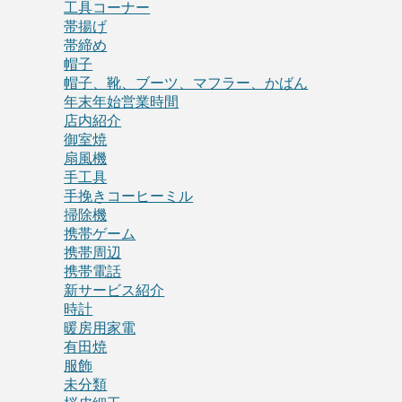
工具コーナー
帯揚げ
帯締め
帽子
帽子、靴、ブーツ、マフラー、かばん
年末年始営業時間
店内紹介
御室焼
扇風機
手工具
手挽きコーヒーミル
掃除機
携帯ゲーム
携帯周辺
携帯電話
新サービス紹介
時計
暖房用家電
有田焼
服飾
未分類