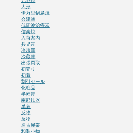
九谷焼
人形
伊万里鍋島焼
会津塗
低周波治療器
信楽焼
入荷案内
兵児帯
冷凍庫
冷蔵庫
出張買取
初売り
初着
割引セール
化粧品
半幅帯
南部鉄器
単衣
反物
反物
名古屋帯
和装小物