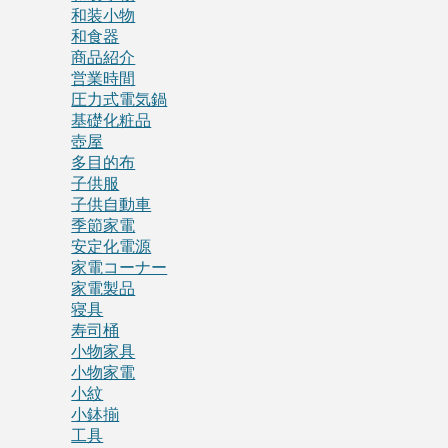
和装小物
和食器
商品紹介
営業時間
圧力式電気鍋
基礎化粧品
壺屋
多目的布
子供服
子供自動車
季節家電
安定化電源
家電コーナー
家電製品
寝具
寿司桶
小物家具
小物家電
小紋
小鉢揃
工具