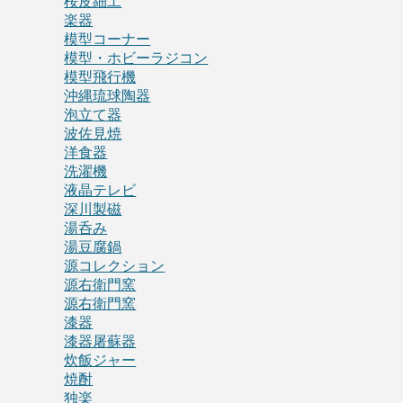
桜皮細工
楽器
模型コーナー
模型・ホビーラジコン
模型飛行機
沖縄琉球陶器
泡立て器
波佐見焼
洋食器
洗濯機
液晶テレビ
深川製磁
湯呑み
湯豆腐鍋
源コレクション
源右衛門窯
源右衛門窯
漆器
漆器屠蘇器
炊飯ジャー
焼酎
独楽