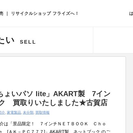
取扱いアイテム一覧
 ｜ リサイクルショップ フライズへ！
たい
SELL
ょいパソ lite」AKART製 7イン
ク 買取りいたしました★古賀店
紹介
,
家電製品
,
未分類
,
買取情報
紹介は「景品限定！ ７インチＮＥＴＢＯＯＫ Ｃｈｏ
 [ＡＫ－ＰＣ７７７]」AKART製 ネットブック のご