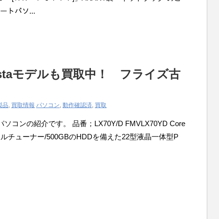
ートパソ...
staモデルも買取中！ フライズ古
製品
,
買取情報
パソコン
,
動作確認済
,
買取
ンの紹介です。 品番；LX70Y/D FMVLX70YD Core
波デジタルチューナー/500GBのHDDを備えた22型液晶一体型P