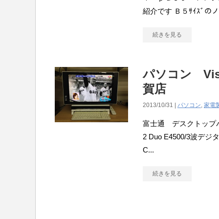
紹介です Ｂ５ｻｲｽﾞのノ
続きを見る
パソコン Vi
賀店
2013/10/31 |
パソコン
,
家電
富士通 デスクトップパソコ
2 Duo E4500/3
C...
続きを見る