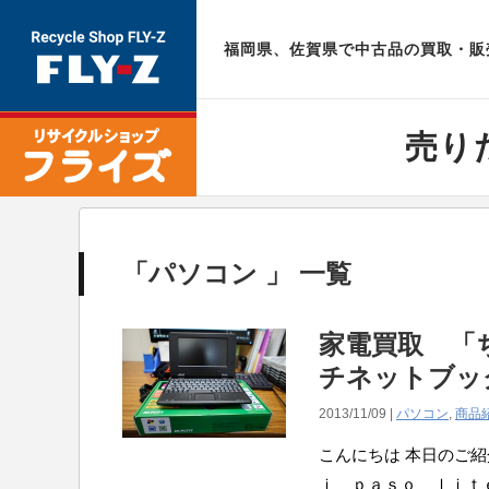
福岡県、佐賀県で中古品の買取・販売
売り
「パソコン 」 一覧
家電買取 「ち
チネットブッ
2013/11/09 |
パソコン
,
商品
こんにちは 本日のご
ｉ ｐａｓｏ ｌｉｔｅ