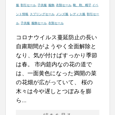
服
,
割引セール
,
子供服
,
服飾
,
衣類セール
,
靴、鞄、帽子
イベ
ント情報
,
スプリングセール
,
メンズ服
,
レディス服
,
割引セー
ル
,
子供服
,
服飾セール
,
衣類セール
コロナウイルス蔓延防止の長い
自粛期間がようやく全面解除と
なり、気が付けばすっかり季節
は春。 市内筵内なの花の道で
は、一面黄色になった満開の菜
の花畑が広がっていて、 桜の
木々は今や遅しとつぼみを膨
ら...