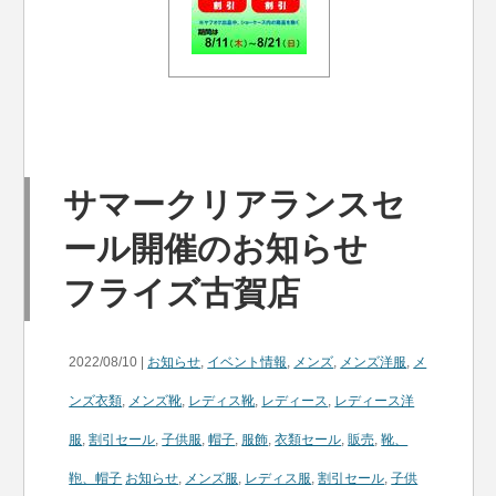
サマークリアランスセ
ール開催のお知らせ
フライズ古賀店
2022/08/10 |
お知らせ
,
イベント情報
,
メンズ
,
メンズ洋服
,
メ
ンズ衣類
,
メンズ靴
,
レディス靴
,
レディース
,
レディース洋
服
,
割引セール
,
子供服
,
帽子
,
服飾
,
衣類セール
,
販売
,
靴、
鞄、帽子
お知らせ
,
メンズ服
,
レディス服
,
割引セール
,
子供