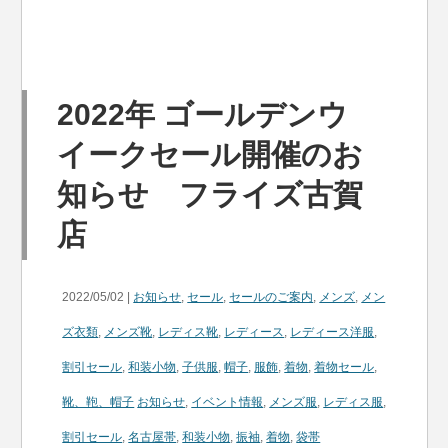
2022年 ゴールデンウ
イークセール開催のお
知らせ フライズ古賀
店
2022/05/02 |
お知らせ
,
セール
,
セールのご案内
,
メンズ
,
メン
ズ衣類
,
メンズ靴
,
レディス靴
,
レディース
,
レディース洋服
,
割引セール
,
和装小物
,
子供服
,
帽子
,
服飾
,
着物
,
着物セール
,
靴、鞄、帽子
お知らせ
,
イベント情報
,
メンズ服
,
レディス服
,
割引セール
,
名古屋帯
,
和装小物
,
振袖
,
着物
,
袋帯