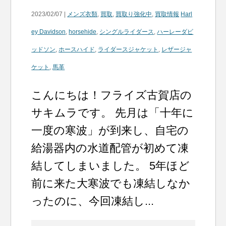
2023/02/07 |
メンズ衣類
,
買取
,
買取り強化中
,
買取情報
Harl
ey Davidson
,
horsehide
,
シングルライダース
,
ハーレーダビ
ッドソン
,
ホースハイド
,
ライダースジャケット
,
レザージャ
ケット
,
馬革
こんにちは！フライズ古賀店の
サキムラです。 先月は「十年に
一度の寒波」が到来し、自宅の
給湯器内の水道配管が初めて凍
結してしまいました。 5年ほど
前に来た大寒波でも凍結しなか
ったのに、今回凍結し...