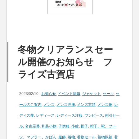
冬物クリアランスセー
ル開催のお知らせ フ
ライズ古賀店
2023/02/10 |
お知らせ
,
イベント情報
,
ジャケット
,
セール
,
セ
ールのご案内
,
メンズ
,
メンズ洋服
,
メンズ衣類
,
メンズ靴
,
レ
ディス靴
,
レディース
,
レディース洋服
,
ワンピース
,
割引セー
ル
,
名古屋帯
,
和装小物
,
子供服
,
小紋
,
帽子
,
帽子、靴、ブー
ツ、マフラー、かばん
,
服飾
,
着物
,
着物セール
,
着物振袖
,
着