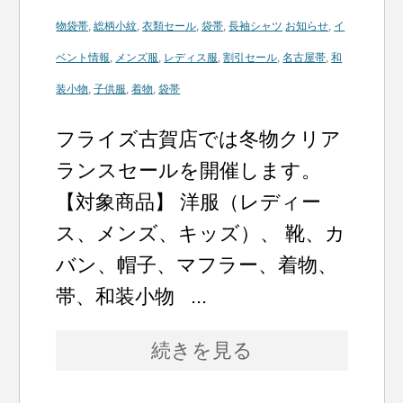
物袋帯
,
総柄小紋
,
衣類セール
,
袋帯
,
長袖シャツ
お知らせ
,
イ
ベント情報
,
メンズ服
,
レディス服
,
割引セール
,
名古屋帯
,
和
装小物
,
子供服
,
着物
,
袋帯
フライズ古賀店では冬物クリア
ランスセールを開催します。
【対象商品】 洋服（レディー
ス、メンズ、キッズ）、 靴、カ
バン、帽子、マフラー、着物、
帯、和装小物 ...
続きを見る