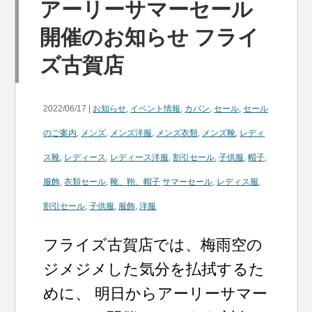
アーリーサマーセール
開催のお知らせ フライ
ズ古賀店
2022/06/17 |
お知らせ
,
イベント情報
,
カバン
,
セール
,
セール
のご案内
,
メンズ
,
メンズ洋服
,
メンズ衣類
,
メンズ靴
,
レディ
ス靴
,
レディース
,
レディース洋服
,
割引セール
,
子供服
,
帽子
,
服飾
,
衣類セール
,
靴、鞄、帽子
サマーセール
,
レディス服
,
割引セール
,
子供服
,
服飾
,
洋服
フライズ古賀店では、梅雨空の
ジメジメした気分を払拭するた
めに、 明日からアーリーサマー