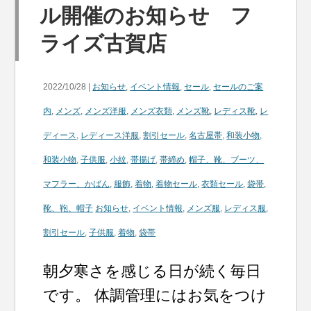
ル開催のお知らせ フ
ライズ古賀店
2022/10/28 |
お知らせ
,
イベント情報
,
セール
,
セールのご案
内
,
メンズ
,
メンズ洋服
,
メンズ衣類
,
メンズ靴
,
レディス靴
,
レ
ディース
,
レディース洋服
,
割引セール
,
名古屋帯
,
和装小物
,
和装小物
,
子供服
,
小紋
,
帯揚げ
,
帯締め
,
帽子、靴、ブーツ、
マフラー、かばん
,
服飾
,
着物
,
着物セール
,
衣類セール
,
袋帯
,
靴、鞄、帽子
お知らせ
,
イベント情報
,
メンズ服
,
レディス服
,
割引セール
,
子供服
,
着物
,
袋帯
朝夕寒さを感じる日が続く毎日
です。 体調管理にはお気をつけ