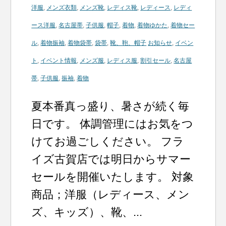
洋服
,
メンズ衣類
,
メンズ靴
,
レディス靴
,
レディース
,
レディ
ース洋服
,
名古屋帯
,
子供服
,
帽子
,
着物
,
着物ゆかた
,
着物セー
ル
,
着物振袖
,
着物袋帯
,
袋帯
,
靴、鞄、帽子
お知らせ
,
イベン
ト
,
イベント情報
,
メンズ服
,
レディス服
,
割引セール
,
名古屋
帯
,
子供服
,
振袖
,
着物
夏本番真っ盛り、暑さが続く毎
日です。 体調管理にはお気をつ
けてお過ごしください。 フラ
イズ古賀店では明日からサマー
セールを開催いたします。 対象
商品；洋服（レディース、メン
ズ、キッズ）、靴、...