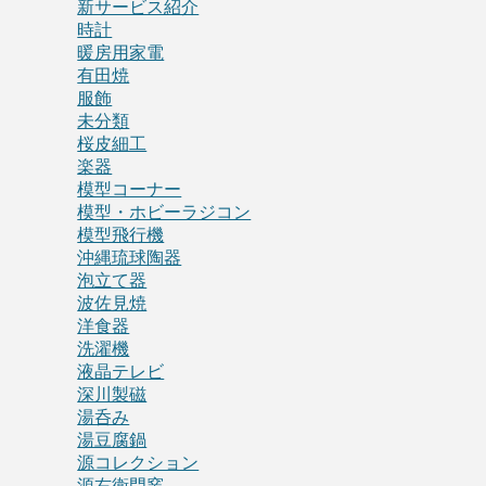
新サービス紹介
時計
暖房用家電
有田焼
服飾
未分類
桜皮細工
楽器
模型コーナー
模型・ホビーラジコン
模型飛行機
沖縄琉球陶器
泡立て器
波佐見焼
洋食器
洗濯機
液晶テレビ
深川製磁
湯呑み
湯豆腐鍋
源コレクション
源右衛門窯