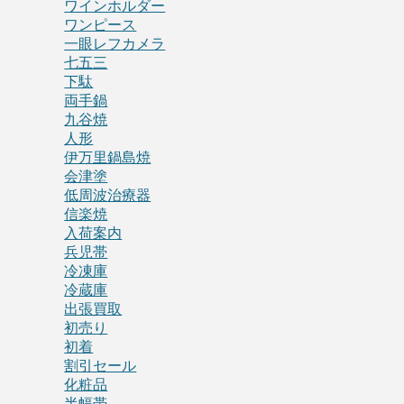
ワインホルダー
ワンピース
一眼レフカメラ
七五三
下駄
両手鍋
九谷焼
人形
伊万里鍋島焼
会津塗
低周波治療器
信楽焼
入荷案内
兵児帯
冷凍庫
冷蔵庫
出張買取
初売り
初着
割引セール
化粧品
半幅帯