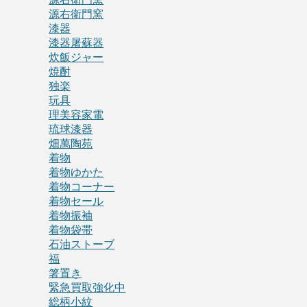
源右衛門窯
漆器
漆器屠蘇器
炊飯ジャー
焼酎
独楽
玩具
理美容家電
琉球漆器
畑萬陶苑
着物
着物ゆかた
着物コーナー
着物セール
着物振袖
着物袋帯
石油ストーブ
福
箸置き
緊急買取強化中
総柄小紋