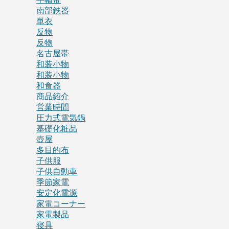
南部鉄器
単衣
反物
反物
名古屋帯
和装小物
和装小物
和食器
商品紹介
営業時間
圧力式電気鍋
基礎化粧品
壺屋
多目的布
子供服
子供自動車
季節家電
安定化電源
家電コーナー
家電製品
寝具