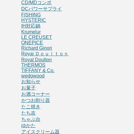
CD/MDコンポ
DCパワーサプライ
FISHING
HYSTERIC
IH対応鍋
Krumelur
LE CREUSET
ONEPICE
Richard Ginori
Royai Ｄｏｕｌｔｏｎ
Royal Doulton
THERMOS
TIFFANY & Co.
wedgwood
お知らせ
お菓子
お酒コーナー
かつお削り器
たこ焼き
たち吉
ちゃぶ台
ゆかた
アイスクリーム器