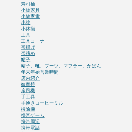
寿司桶
小物家具
小物家電
小紋
小鉢揃
工具
工具コーナー
帯揚げ
帯締め
帽子
帽子、靴、ブーツ、マフラー、かばん
年末年始営業時間
店内紹介
御室焼
扇風機
手工具
手挽きコーヒーミル
掃除機
携帯ゲーム
携帯周辺
携帯電話