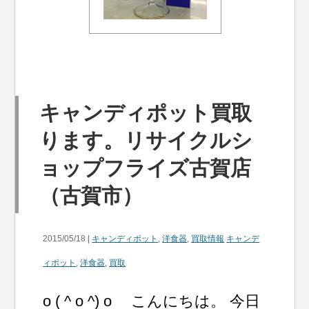
キャンディポット買取
ります。リサイクルシ
ョップフライズ古賀店
（古賀市）
2015/05/18 |
キャンディポット
,
洋食器
,
買取情報
キャンデ
ィポット
,
洋食器
,
買取
o ( ^ o ^) o こんにちは。 今日