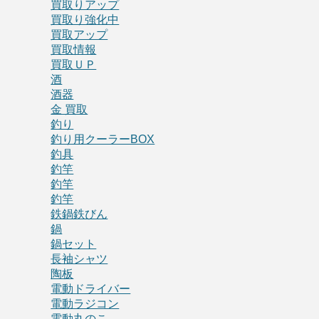
買取りアップ
買取り強化中
買取アップ
買取情報
買取ＵＰ
酒
酒器
金 買取
釣り
釣り用クーラーBOX
釣具
釣竿
釣竿
釣竿
鉄鍋鉄びん
鍋
鍋セット
長袖シャツ
陶板
電動ドライバー
電動ラジコン
電動丸のこ