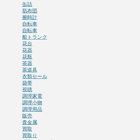
缶詰
肌布団
腕時計
自転車
自転車
船トランク
花台
花器
花瓶
茶器
茶道具
衣類セール
袋帯
視聴
調理家電
調理小物
調理用品
販売
貴金属
買取
買取り