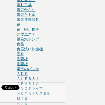
電動工具
電気かんな
電気ケトル
電気運動器具
靴
靴、鞄、帽子
頭皮エステ
風呂水ポンプ
食品
食器洗い乾燥機
香炉
香蘭社
香蘭社
黒子のバスケ
３ＤＳ
ＡＬＥＳＳＩ
ＡＲＡＢＩＡ
ＤＶＤドライブ
ＨＯＹＡクリスタル
ＭＴＢ
Ｒ／Ｃ