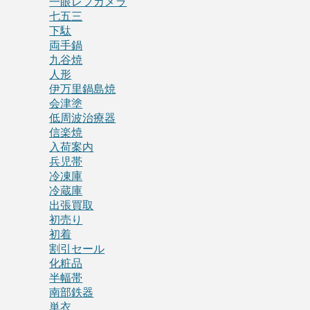
一眼レフカメラ
七五三
下駄
両手鍋
九谷焼
人形
伊万里鍋島焼
会津塗
低周波治療器
信楽焼
入荷案内
兵児帯
冷凍庫
冷蔵庫
出張買取
初売り
初着
割引セール
化粧品
半幅帯
南部鉄器
単衣