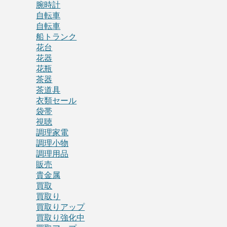
腕時計
自転車
自転車
船トランク
花台
花器
花瓶
茶器
茶道具
衣類セール
袋帯
視聴
調理家電
調理小物
調理用品
販売
貴金属
買取
買取り
買取りアップ
買取り強化中