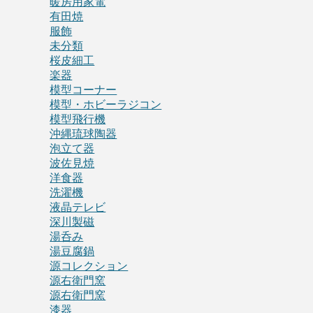
暖房用家電
有田焼
服飾
未分類
桜皮細工
楽器
模型コーナー
模型・ホビーラジコン
模型飛行機
沖縄琉球陶器
泡立て器
波佐見焼
洋食器
洗濯機
液晶テレビ
深川製磁
湯呑み
湯豆腐鍋
源コレクション
源右衛門窯
源右衛門窯
漆器