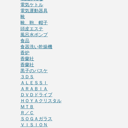
電気ケトル
電気運動器具
靴
靴、鞄、帽子
頭皮エステ
風呂水ポンプ
食品
食器洗い乾燥機
香炉
香蘭社
香蘭社
黒子のバスケ
３ＤＳ
ＡＬＥＳＳＩ
ＡＲＡＢＩＡ
ＤＶＤドライブ
ＨＯＹＡクリスタル
ＭＴＢ
Ｒ／Ｃ
ＳＯＧＡガラス
ＶＩＳＩＯＮ