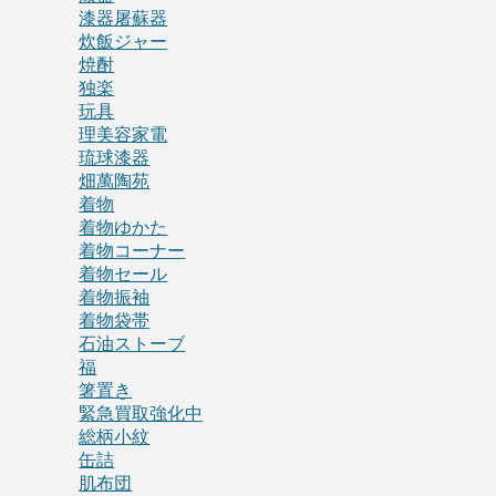
漆器屠蘇器
炊飯ジャー
焼酎
独楽
玩具
理美容家電
琉球漆器
畑萬陶苑
着物
着物ゆかた
着物コーナー
着物セール
着物振袖
着物袋帯
石油ストーブ
福
箸置き
緊急買取強化中
総柄小紋
缶詰
肌布団