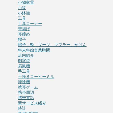
小物家電
小紋
小鉢揃
工具
工具コーナー
帯揚げ
帯締め
帽子
帽子、靴、ブーツ、マフラー、かばん
年末年始営業時間
店内紹介
御室焼
扇風機
手工具
手挽きコーヒーミル
掃除機
携帯ゲーム
携帯周辺
携帯電話
新サービス紹介
時計