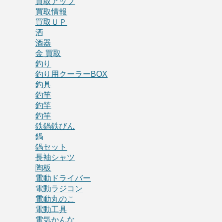
買取アップ
買取情報
買取ＵＰ
酒
酒器
金 買取
釣り
釣り用クーラーBOX
釣具
釣竿
釣竿
釣竿
鉄鍋鉄びん
鍋
鍋セット
長袖シャツ
陶板
電動ドライバー
電動ラジコン
電動丸のこ
電動工具
電気かんな