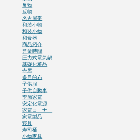
反物
反物
名古屋帯
和装小物
和装小物
和食器
商品紹介
営業時間
圧力式電気鍋
基礎化粧品
壺屋
多目的布
子供服
子供自動車
季節家電
安定化電源
家電コーナー
家電製品
寝具
寿司桶
小物家具