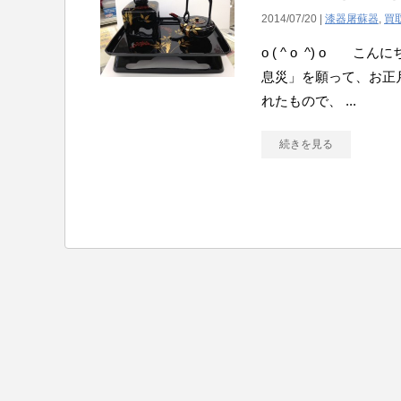
2014/07/20 |
漆器屠蘇器
,
買
o ( ^ o ^) o
息災」を願って、お正
れたもので、 ...
続きを見る