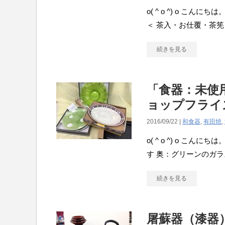
o( ^ o ^) o こ
＜ 茶入・お仕覆・茶筅
続きを見る
「食器：未使
ョップフライズ
2016/09/22 |
和食器
,
有田焼
,
o( ^ o ^) o こ
す 奥：グリーンのガラ
続きを見る
屠蘇器（漆器