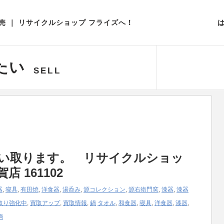
取扱いアイテム一覧
 ｜ リサイクルショップ フライズへ！
たい
SELL
買い取ります。 リサイクルショッ
 161102
器
,
寝具
,
有田焼
,
洋食器
,
湯呑み
,
源コレクション
,
源右衛門窯
,
漆器
,
漆器
取り強化中
,
買取アップ
,
買取情報
,
鍋
タオル
,
和食器
,
寝具
,
洋食器
,
漆器
,
鍋