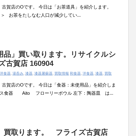
んにちは。 古賀店のOです。 今日は「お茶道具」を紹介します。
 ＞ お茶をたしなむ人口が減少してい...
用品」買い取ります。リサイクルシ
古賀店 160904
洋食器
,
湯呑み
,
漆器
,
漆器屠蘇器
,
買取情報
和食器
,
洋食器
,
漆器
,
買取
んにちは。 古賀店のOです。 今日は「食器：未使用品」を紹介しま
ス食器 Aito フローリーボウル 左下：陶器皿 は...
）買取ります。 フライズ古賀店