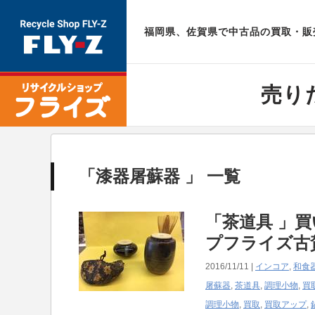
福岡県、佐賀県で中古品の買取・販売
売り
「漆器屠蘇器 」 一覧
「茶道具 」
プフライズ古賀店
2016/11/11 |
インコア
,
和食
屠蘇器
,
茶道具
,
調理小物
,
買
調理小物
,
買取
,
買取アップ
,