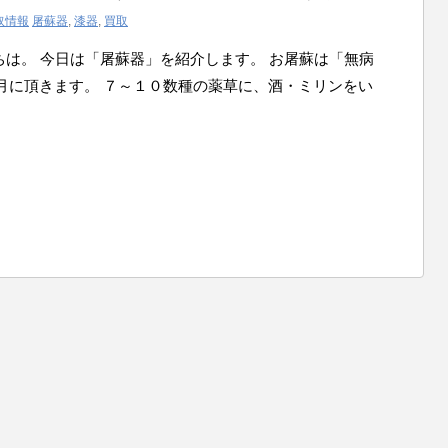
取情報
屠蘇器
,
漆器
,
買取
 こんにちは。 今日は「屠蘇器」を紹介します。 お屠蘇は「無病
月に頂きます。 ７～１０数種の薬草に、酒・ミリンをい