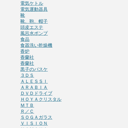
電気ケトル
電気運動器具
靴
靴、鞄、帽子
頭皮エステ
風呂水ポンプ
食品
食器洗い乾燥機
香炉
香蘭社
香蘭社
黒子のバスケ
３ＤＳ
ＡＬＥＳＳＩ
ＡＲＡＢＩＡ
ＤＶＤドライブ
ＨＯＹＡクリスタル
ＭＴＢ
Ｒ／Ｃ
ＳＯＧＡガラス
ＶＩＳＩＯＮ