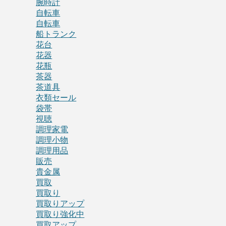
腕時計
自転車
自転車
船トランク
花台
花器
花瓶
茶器
茶道具
衣類セール
袋帯
視聴
調理家電
調理小物
調理用品
販売
貴金属
買取
買取り
買取りアップ
買取り強化中
買取アップ