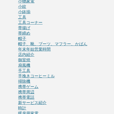
小物家電
小紋
小鉢揃
工具
工具コーナー
帯揚げ
帯締め
帽子
帽子、靴、ブーツ、マフラー、かばん
年末年始営業時間
店内紹介
御室焼
扇風機
手工具
手挽きコーヒーミル
掃除機
携帯ゲーム
携帯周辺
携帯電話
新サービス紹介
時計
暖房用家電