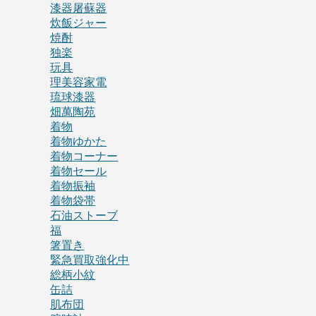
漆器屠蘇器
炊飯ジャー
焼酎
独楽
玩具
理美容家電
琉球漆器
畑萬陶苑
着物
着物ゆかた
着物コーナー
着物セール
着物振袖
着物袋帯
石油ストーブ
福
箸置き
緊急買取強化中
総柄小紋
缶詰
肌布団