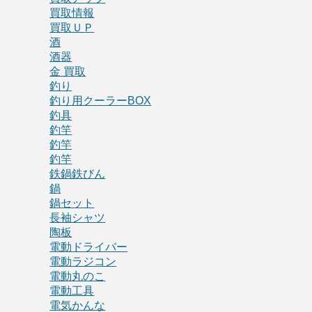
買取情報
買取ＵＰ
酒
酒器
金 買取
釣り
釣り用クーラーBOX
釣具
釣竿
釣竿
釣竿
鉄鍋鉄びん
鍋
鍋セット
長袖シャツ
陶板
電動ドライバー
電動ラジコン
電動丸のこ
電動工具
電気かんな