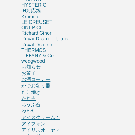
HYSTERIC
IH対応鍋
Krumelur
LE CREUSET
ONEPICE
Richard Ginori
Royai Ｄｏｕｌｔｏｎ
Royal Doulton
THERMOS
TIFFANY & Co.
wedgwood
お知らせ
お菓子
お酒コーナー
かつお削り器
たこ焼き
たち吉
ちゃぶ台
ゆかた
アイスクリーム器
アイフォン
アイリスオーヤマ