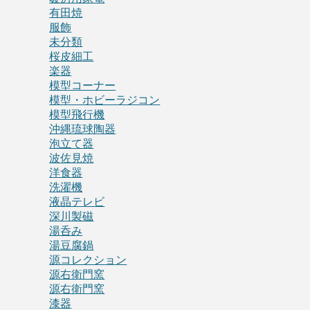
有田焼
服飾
未分類
桜皮細工
楽器
模型コーナー
模型・ホビーラジコン
模型飛行機
沖縄琉球陶器
泡立て器
波佐見焼
洋食器
洗濯機
液晶テレビ
深川製磁
湯呑み
湯豆腐鍋
源コレクション
源右衛門窯
源右衛門窯
漆器