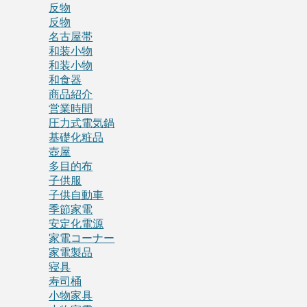
反物
反物
名古屋帯
和装小物
和装小物
和食器
商品紹介
営業時間
圧力式電気鍋
基礎化粧品
壺屋
多目的布
子供服
子供自動車
季節家電
安定化電源
家電コーナー
家電製品
寝具
寿司桶
小物家具