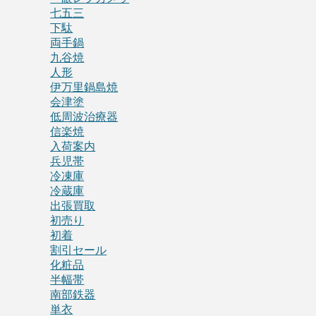
七五三
下駄
両手鍋
九谷焼
人形
伊万里鍋島焼
会津塗
低周波治療器
信楽焼
入荷案内
兵児帯
冷凍庫
冷蔵庫
出張買取
初売り
初着
割引セール
化粧品
半幅帯
南部鉄器
単衣