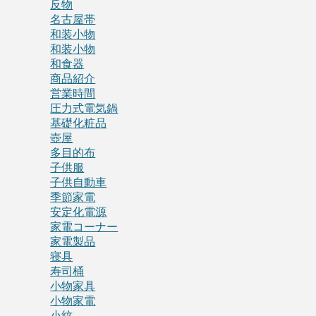
反物
名古屋帯
和装小物
和装小物
和食器
商品紹介
営業時間
圧力式電気鍋
基礎化粧品
壺屋
多目的布
子供服
子供自動車
季節家電
安定化電源
家電コーナー
家電製品
寝具
寿司桶
小物家具
小物家電
小紋