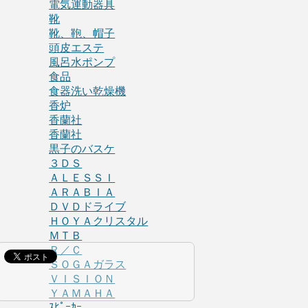
電気運動器具
靴
靴、鞄、帽子
頭皮エステ
風呂水ポンプ
食品
食器洗い乾燥機
香炉
香蘭社
香蘭社
黒子のバスケ
３ＤＳ
ＡＬＥＳＳＩ
ＡＲＡＢＩＡ
ＤＶＤドライブ
ＨＯＹＡクリスタル
ＭＴＢ
Ｒ／Ｃ
ＳＯＧＡガラス
ＶＩＳＩＯＮ
ＹＡＭＡＨＡ
ｽﾋﾟｰｶｰ