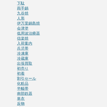
下駄
両手鍋
九谷焼
人形
伊万里鍋島焼
会津塗
低周波治療器
信楽焼
入荷案内
兵児帯
冷凍庫
冷蔵庫
出張買取
初売り
初着
割引セール
化粧品
半幅帯
南部鉄器
単衣
反物