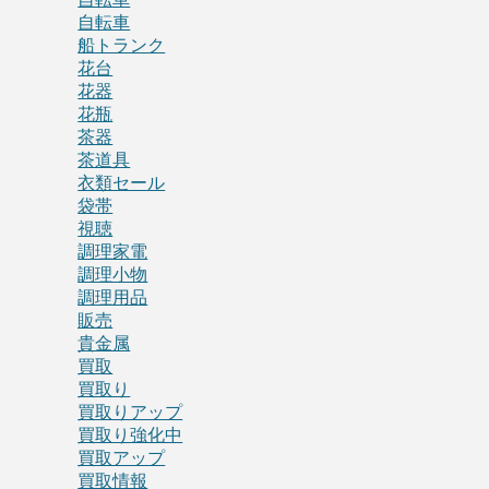
自転車
船トランク
花台
花器
花瓶
茶器
茶道具
衣類セール
袋帯
視聴
調理家電
調理小物
調理用品
販売
貴金属
買取
買取り
買取りアップ
買取り強化中
買取アップ
買取情報