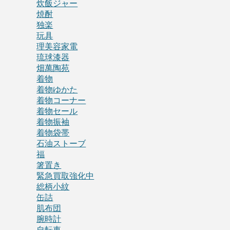
炊飯ジャー
焼酎
独楽
玩具
理美容家電
琉球漆器
畑萬陶苑
着物
着物ゆかた
着物コーナー
着物セール
着物振袖
着物袋帯
石油ストーブ
福
箸置き
緊急買取強化中
総柄小紋
缶詰
肌布団
腕時計
自転車