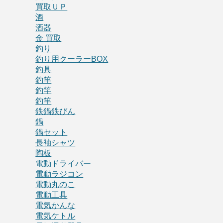
買取ＵＰ
酒
酒器
金 買取
釣り
釣り用クーラーBOX
釣具
釣竿
釣竿
釣竿
鉄鍋鉄びん
鍋
鍋セット
長袖シャツ
陶板
電動ドライバー
電動ラジコン
電動丸のこ
電動工具
電気かんな
電気ケトル