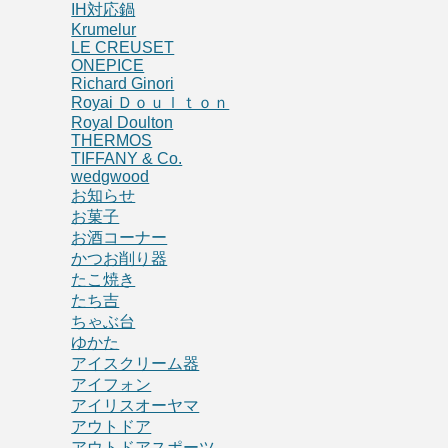
IH対応鍋
Krumelur
LE CREUSET
ONEPICE
Richard Ginori
Royai Ｄｏｕｌｔｏｎ
Royal Doulton
THERMOS
TIFFANY & Co.
wedgwood
お知らせ
お菓子
お酒コーナー
かつお削り器
たこ焼き
たち吉
ちゃぶ台
ゆかた
アイスクリーム器
アイフォン
アイリスオーヤマ
アウトドア
アウトドアスポーツ