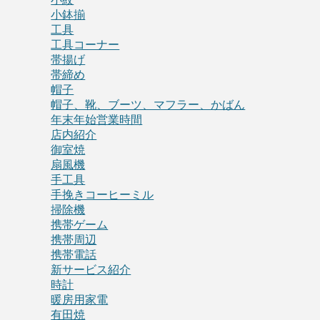
小鉢揃
工具
工具コーナー
帯揚げ
帯締め
帽子
帽子、靴、ブーツ、マフラー、かばん
年末年始営業時間
店内紹介
御室焼
扇風機
手工具
手挽きコーヒーミル
掃除機
携帯ゲーム
携帯周辺
携帯電話
新サービス紹介
時計
暖房用家電
有田焼