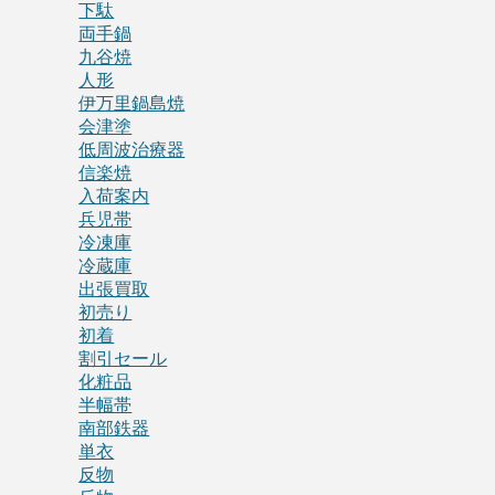
下駄
両手鍋
九谷焼
人形
伊万里鍋島焼
会津塗
低周波治療器
信楽焼
入荷案内
兵児帯
冷凍庫
冷蔵庫
出張買取
初売り
初着
割引セール
化粧品
半幅帯
南部鉄器
単衣
反物