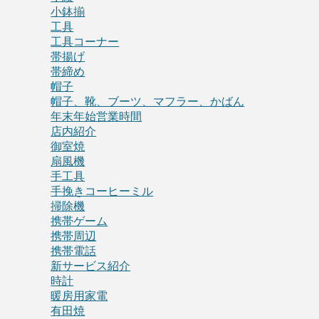
小鉢揃
工具
工具コーナー
帯揚げ
帯締め
帽子
帽子、靴、ブーツ、マフラー、かばん
年末年始営業時間
店内紹介
御室焼
扇風機
手工具
手挽きコーヒーミル
掃除機
携帯ゲーム
携帯周辺
携帯電話
新サービス紹介
時計
暖房用家電
有田焼