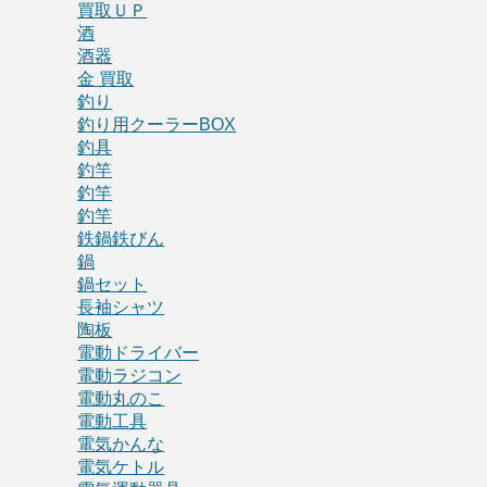
買取ＵＰ
酒
酒器
金 買取
釣り
釣り用クーラーBOX
釣具
釣竿
釣竿
釣竿
鉄鍋鉄びん
鍋
鍋セット
長袖シャツ
陶板
電動ドライバー
電動ラジコン
電動丸のこ
電動工具
電気かんな
電気ケトル