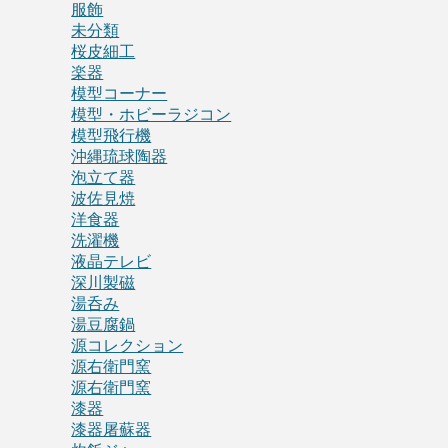
服飾
未分類
桜皮細工
楽器
模型コーナー
模型・ホビーラジコン
模型飛行機
沖縄琉球陶器
泡立て器
波佐見焼
洋食器
洗濯機
液晶テレビ
深川製磁
湯呑み
湯豆腐鍋
源コレクション
源右衛門窯
源右衛門窯
漆器
漆器屠蘇器