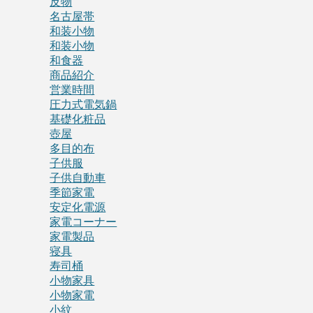
反物
名古屋帯
和装小物
和装小物
和食器
商品紹介
営業時間
圧力式電気鍋
基礎化粧品
壺屋
多目的布
子供服
子供自動車
季節家電
安定化電源
家電コーナー
家電製品
寝具
寿司桶
小物家具
小物家電
小紋