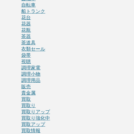
自転車
船トランク
花台
花器
花瓶
茶器
茶道具
衣類セール
袋帯
視聴
調理家電
調理小物
調理用品
販売
貴金属
買取
買取り
買取りアップ
買取り強化中
買取アップ
買取情報