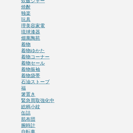
炊飯ジャー
焼酎
独楽
玩具
理美容家電
琉球漆器
畑萬陶苑
着物
着物ゆかた
着物コーナー
着物セール
着物振袖
着物袋帯
石油ストーブ
福
箸置き
緊急買取強化中
総柄小紋
缶詰
肌布団
腕時計
自転車