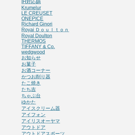
IH対応鍋
Krumelur
LE CREUSET
ONEPICE
Richard Ginori
Royai Ｄｏｕｌｔｏｎ
Royal Doulton
THERMOS
TIFFANY & Co.
wedgwood
お知らせ
お菓子
お酒コーナー
かつお削り器
たこ焼き
たち吉
ちゃぶ台
ゆかた
アイスクリーム器
アイフォン
アイリスオーヤマ
アウトドア
アウトドアスポーツ