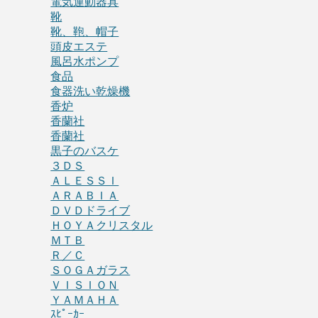
電気運動器具
靴
靴、鞄、帽子
頭皮エステ
風呂水ポンプ
食品
食器洗い乾燥機
香炉
香蘭社
香蘭社
黒子のバスケ
３ＤＳ
ＡＬＥＳＳＩ
ＡＲＡＢＩＡ
ＤＶＤドライブ
ＨＯＹＡクリスタル
ＭＴＢ
Ｒ／Ｃ
ＳＯＧＡガラス
ＶＩＳＩＯＮ
ＹＡＭＡＨＡ
ｽﾋﾟｰｶｰ