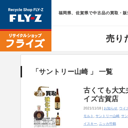
福岡県、佐賀県で中古品の買取・販売
売り
「サントリー山崎 」 一覧
古くても大丈
イズ古賀店
2021/11/18 |
お知らせ
,
ウイ
モルト
,
サントリー山崎
,
サン
イスキー
,
ニッカ竹鶴