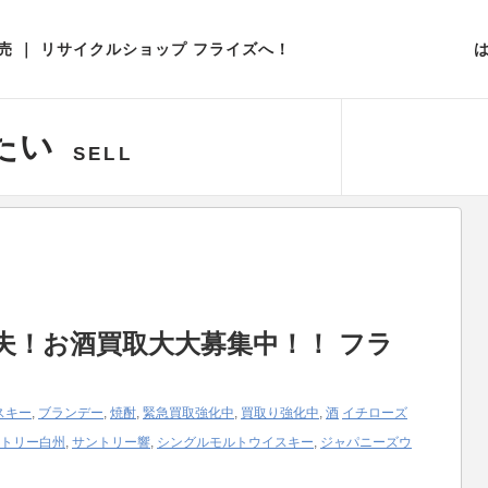
取扱いアイテム一覧
 ｜ リサイクルショップ フライズへ！
たい
SELL
夫！お酒買取大大募集中！！ フラ
スキー
,
ブランデー
,
焼酎
,
緊急買取強化中
,
買取り強化中
,
酒
イチローズ
トリー白州
,
サントリー響
,
シングルモルトウイスキー
,
ジャパニーズウ