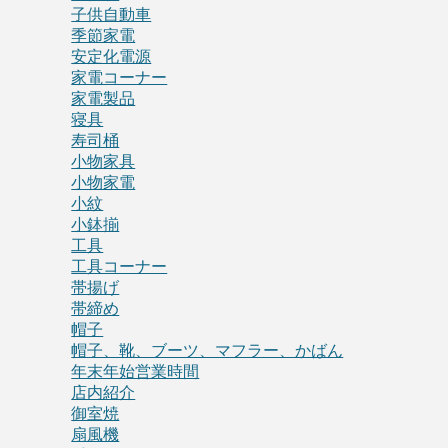
子供自動車
季節家電
安定化電源
家電コーナー
家電製品
寝具
寿司桶
小物家具
小物家電
小紋
小鉢揃
工具
工具コーナー
帯揚げ
帯締め
帽子
帽子、靴、ブーツ、マフラー、かばん
年末年始営業時間
店内紹介
御室焼
扇風機