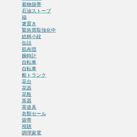
着物袋帯
石油ストーブ
福
箸置き
緊急買取強化中
総柄小紋
缶詰
肌布団
腕時計
自転車
自転車
船トランク
花台
花器
花瓶
茶器
茶道具
衣類セール
袋帯
視聴
調理家電