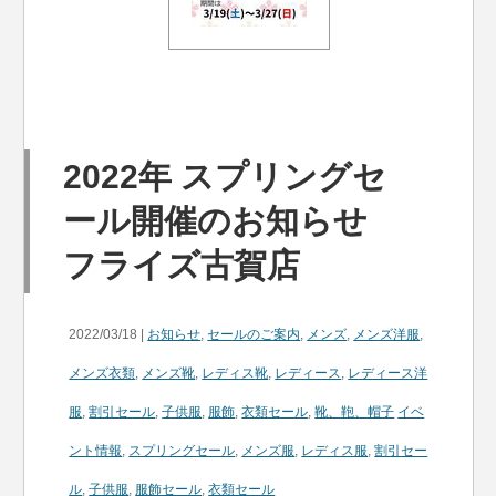
2022年 スプリングセ
ール開催のお知らせ
フライズ古賀店
2022/03/18 |
お知らせ
,
セールのご案内
,
メンズ
,
メンズ洋服
,
メンズ衣類
,
メンズ靴
,
レディス靴
,
レディース
,
レディース洋
服
,
割引セール
,
子供服
,
服飾
,
衣類セール
,
靴、鞄、帽子
イベ
ント情報
,
スプリングセール
,
メンズ服
,
レディス服
,
割引セー
ル
,
子供服
,
服飾セール
,
衣類セール