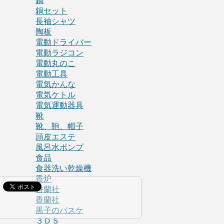
鍋
鍋セット
長袖シャツ
陶板
電動ドライバー
電動ラジコン
電動丸のこ
電動工具
電気かんな
電気ケトル
電気運動器具
靴
靴、鞄、帽子
頭皮エステ
風呂水ポンプ
食品
食器洗い乾燥機
香炉
香蘭社
香蘭社
黒子のバスケ
３ＤＳ