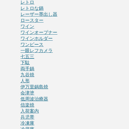
レトロ
レトロな鍋
レーザー墨出し器
ロースター
ワイン
ワインオープナー
ワインホルダー
ワンピース
一眼レフカメラ
七五三
下駄
両手鍋
九谷焼
人形
伊万里鍋島焼
会津塗
低周波治療器
信楽焼
入荷案内
兵児帯
冷凍庫