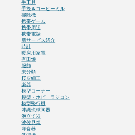
手工具
手挽きコーヒーミル
掃除機
携帯ゲーム
携帯周辺
携帯電話
新サービス紹介
時計
暖房用家電
有田焼
服飾
未分類
桜皮細工
楽器
模型コーナー
模型・ホビーラジコン
模型飛行機
沖縄琉球陶器
泡立て器
波佐見焼
洋食器