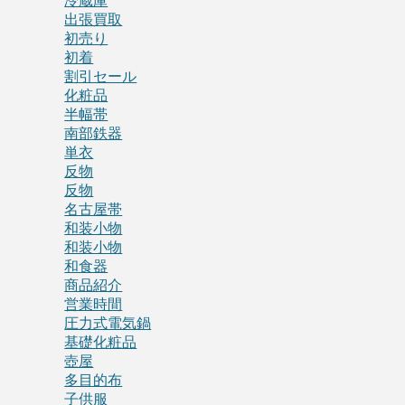
冷蔵庫
出張買取
初売り
初着
割引セール
化粧品
半幅帯
南部鉄器
単衣
反物
反物
名古屋帯
和装小物
和装小物
和食器
商品紹介
営業時間
圧力式電気鍋
基礎化粧品
壺屋
多目的布
子供服