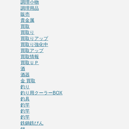
調理小物
調理用品
販売
貴金属
買取
買取り
買取りアップ
買取り強化中
買取アップ
買取情報
買取ＵＰ
酒
酒器
金 買取
釣り
釣り用クーラーBOX
釣具
釣竿
釣竿
釣竿
鉄鍋鉄びん