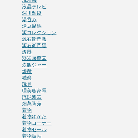
洗濯機
液晶テレビ
深川製磁
湯呑み
湯豆腐鍋
源コレクション
源右衛門窯
源右衛門窯
漆器
漆器屠蘇器
炊飯ジャー
焼酎
独楽
玩具
理美容家電
琉球漆器
畑萬陶苑
着物
着物ゆかた
着物コーナー
着物セール
着物振袖