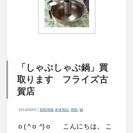
「しゃぶしゃぶ鍋」買
取ります フライズ古
賀店
2014/06/02 |
買取情報
未使用品
,
買取
,
鍋
o ( ^ o ^) o こんにちは。 こ