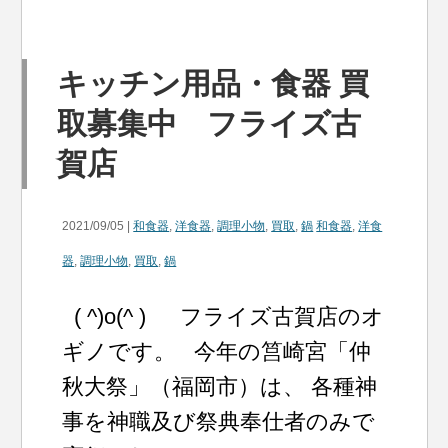
キッチン用品・食器 買
取募集中 フライズ古
賀店
2021/09/05 |
和食器
,
洋食器
,
調理小物
,
買取
,
鍋
和食器
,
洋食
器
,
調理小物
,
買取
,
鍋
( ^)o(^ ) フライズ古賀店のオ
ギノです。 今年の筥崎宮「仲
秋大祭」（福岡市）は、 各種神
事を神職及び祭典奉仕者のみで