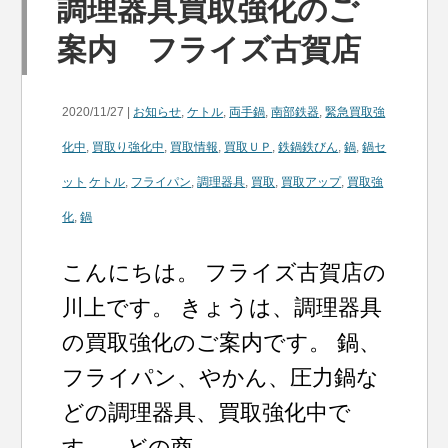
調理器具買取強化のご
案内 フライズ古賀店
2020/11/27 |
お知らせ
,
ケトル
,
両手鍋
,
南部鉄器
,
緊急買取強
化中
,
買取り強化中
,
買取情報
,
買取ＵＰ
,
鉄鍋鉄びん
,
鍋
,
鍋セ
ット
ケトル
,
フライパン
,
調理器具
,
買取
,
買取アップ
,
買取強
化
,
鍋
こんにちは。 フライズ古賀店の
川上です。 きょうは、調理器具
の買取強化のご案内です。 鍋、
フライパン、やかん、圧力鍋な
どの調理器具、買取強化中で
す。 どの商...