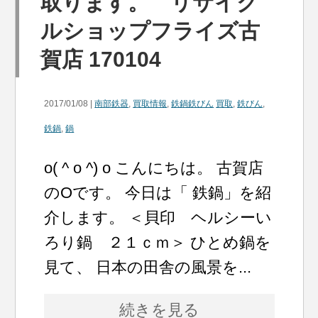
取ります。 リサイク
ルショップフライズ古
賀店 170104
2017/01/08 |
南部鉄器
,
買取情報
,
鉄鍋鉄びん
買取
,
鉄びん
,
鉄鍋
,
鍋
o( ^ o ^) o こんにちは。 古賀店
のOです。 今日は「 鉄鍋」を紹
介します。 ＜貝印 ヘルシーい
ろり鍋 ２１ｃｍ＞ ひとめ鍋を
見て、 日本の田舎の風景を...
続きを見る