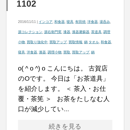
1102
2016/11/11 |
インコア
,
和食器
,
寝具
,
有田焼
,
洋食器
,
湯呑み
,
源コレクション
,
源右衛門窯
,
漆器
,
漆器屠蘇器
,
茶道具
,
調理
小物
,
買取り強化中
,
買取アップ
,
買取情報
,
鍋
タオル
,
和食器
,
寝具
,
洋食器
,
漆器
,
調理小物
,
買取
,
買取アップ
,
鍋
o( ^ o ^) o こんにちは。 古賀店
のOです。 今日は「お茶道具」
を紹介します。 ＜ 茶入・お仕
覆・茶筅 ＞ お茶をたしなむ人
口が減少してい...
続きを見る