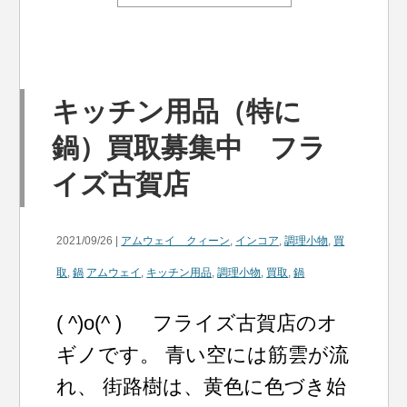
キッチン用品（特に
鍋）買取募集中 フラ
イズ古賀店
2021/09/26 |
アムウェイ クィーン
,
インコア
,
調理小物
,
買
取
,
鍋
アムウェイ
,
キッチン用品
,
調理小物
,
買取
,
鍋
( ^)o(^ ) フライズ古賀店のオ
ギノです。 青い空には筋雲が流
れ、 街路樹は、黄色に色づき始