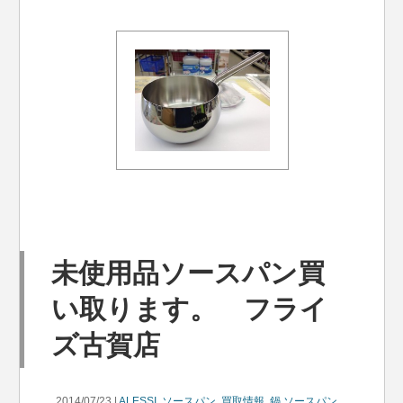
未使用品ソースパン買
い取ります。 フライ
ズ古賀店
2014/07/23 |
ALESSI
,
ソースパン
,
買取情報
,
鍋
ソースパン
,