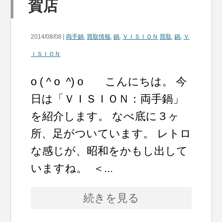
賀店
2014/08/08 |
両手鍋
,
買取情報
,
鍋
,
ＶＩＳＩＯＮ
買取
,
鍋
,
Ｖ
ＩＳＩＯＮ
o ( ^ o ^) o こんにちは。 今
日は「ＶＩＳＩＯＮ：両手鍋」
を紹介します。 なべ底に３ヶ
所、足がついています。 レトロ
な感じが、昭和をかもし出して
いますね。 ＜...
続きを見る