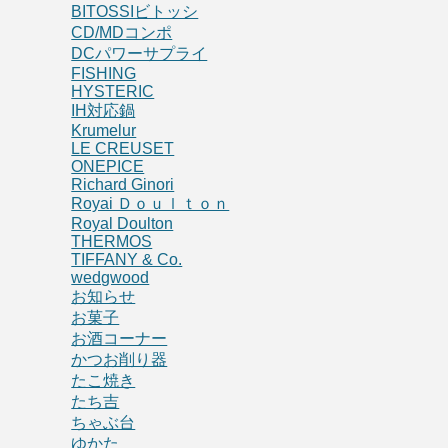
BITOSSIビトッシ
CD/MDコンポ
DCパワーサプライ
FISHING
HYSTERIC
IH対応鍋
Krumelur
LE CREUSET
ONEPICE
Richard Ginori
Royai Ｄｏｕｌｔｏｎ
Royal Doulton
THERMOS
TIFFANY & Co.
wedgwood
お知らせ
お菓子
お酒コーナー
かつお削り器
たこ焼き
たち吉
ちゃぶ台
ゆかた