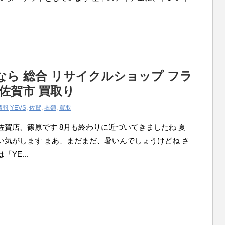
るなら 総合 リサイクルショップ フラ
佐賀市 買取り
情報
YEVS
,
佐賀
,
衣類
,
買取
佐賀店、篠原です 8月も終わりに近づいてきましたね 夏
い気がします まあ、まだまだ、暑いんでしょうけどね さ
YE...