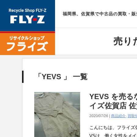
福岡県、佐賀県で中古品の買取・販売
売り
「YEVS 」 一覧
YEVS を売
イズ佐賀店 佐
2020/07/26 |
商品紹介
,
買取
こんにちは、フライズ佐
VSは、働く女性をメ