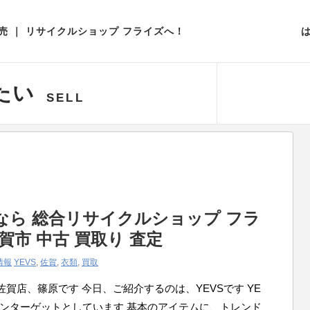
取扱いアイテム一覧
 ｜ リサイクルショップ フライズへ！
たい
SELL
るなら 総合リサイクルショップ フラ
賀市 中古 買取り 査定
情報
YEVS
,
佐賀
,
衣類
,
買取
賀店、篠原です 今日、ご紹介するのは、YEVSです YE
インターゲットとしています 基本のアイテムに、トレンド